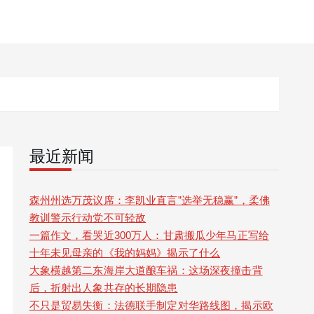
最近新闻
森州州选万茂议席：李凯业直言”选举无稳赢”，柔佛
教训警示行动党不可轻敌
一篇作文，看哭近300万人：甘肃搬瓜少年马正写给
十年未见母亲的《我的妈妈》揭示了什么
大象横越第二东海岸大道酿车祸：这场深夜撞击背
后，折射出人象共存的长期隐患
不只是贸易失衡：法德联手制定对华路线图，揭示欧