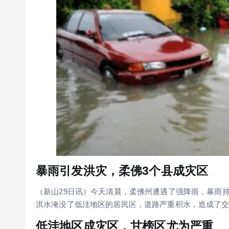
暴雨引发洪灾，柔佛3个县成灾区
（新山29日讯）今天清晨，柔佛州遭遇了强降雨，暴雨
洪水淹没了低洼地区的居民区，道路严重积水，造成了
低洼地区成灾区，甘榜区尤为严重