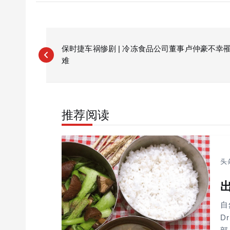
P
o
保时捷车祸惨剧 | 冷冻食品公司董事卢仲豪不幸
难
s
t
n
a
推荐阅读
v
i
g
a
头
t
i
o
自
D
n