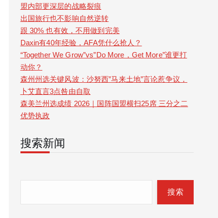
盟内部更深层的战略裂痕
出国旅行也不影响自然逆转
跟 30% 也有效，不用做到完美
Daxin有40年经验，AFA凭什么抢人？
“Together We Grow”vs”Do More，Get More”谁更打
动你？
森州州选关键风波：沙努西”马来土地”言论惹争议，
卜艾直言3点咎由自取
森美兰州选成绩 2026｜国阵国盟横扫25席 三分之二
优势执政
搜索新闻
S
e
搜索
a