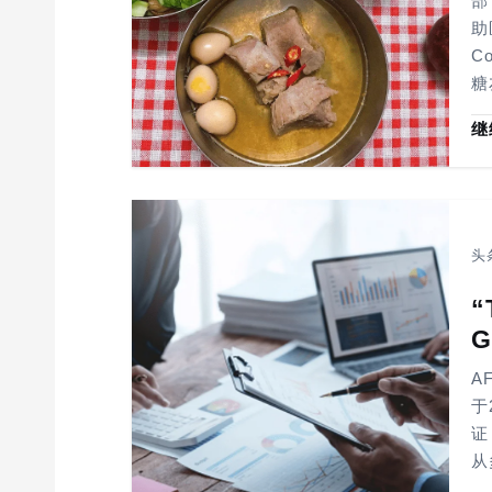
部
助医
C
糖
继
头
“
G
A
于
证
从