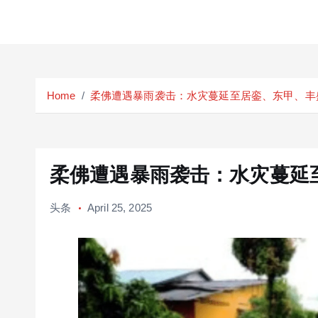
S
k
Home
柔佛遭遇暴雨袭击：水灾蔓延至居銮、东甲、丰
i
p
t
o
c
柔佛遭遇暴雨袭击：水灾蔓延
o
n
头条
April 25, 2025
t
e
n
t