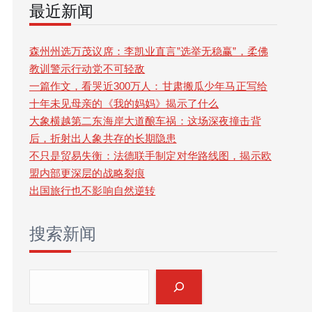
最近新闻
r
c
森州州选万茂议席：李凯业直言”选举无稳赢”，柔佛
教训警示行动党不可轻敌
h
一篇作文，看哭近300万人：甘肃搬瓜少年马正写给
十年未见母亲的《我的妈妈》揭示了什么
大象横越第二东海岸大道酿车祸：这场深夜撞击背
后，折射出人象共存的长期隐患
不只是贸易失衡：法德联手制定对华路线图，揭示欧
盟内部更深层的战略裂痕
出国旅行也不影响自然逆转
搜索新闻