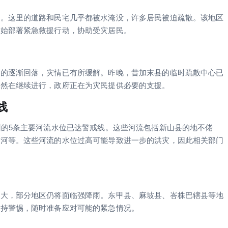
区。这里的道路和民宅几乎都被水淹没，许多居民被迫疏散。该地区
开始部署紧急救援行动，协助受灾居民。
位的逐渐回落，灾情已有所缓解。昨晚，昔加末县的临时疏散中心已
仍然在继续进行，政府正在为灾民提供必要的支援。
线
州的5条主要河流水位已达警戒线。这些河流包括新山县的地不佬
甲河等。这些河流的水位过高可能导致进一步的洪灾，因此相关部门
较大，部分地区仍将面临强降雨。东甲县、麻坡县、峇株巴辖县等地
保持警惕，随时准备应对可能的紧急情况。