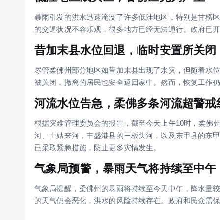
暴雨引发的洪水迅速淹没了许多低洼地区，特别是甘榜
的交通状况不容乐观，很多地方已经无法通行。政府已
昔加末县水位回退，临时安置所关闭
尽管柔佛州部分地区如昔加末县出现了水灾，但随着水
被关闭，撤离的居民也安全返回家中。然而，恢复工作
河流水位告急，柔佛多条河流超警戒
根据灾难管理委员会的报告，截至今天上午10时，柔佛
河、士姑来河，丰盛港县的三板头河，以及东甲县的东
已采取紧急措施，防止更多灾情发生。
气象局预警，暴雨天气将持续至中午
气象局提醒，柔佛州的暴雨将持续至今天中午，降水量
的天气仍会恶化，洪水的风险持续存在。政府和民众需