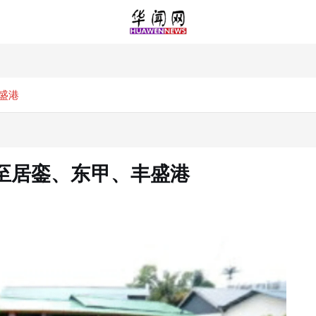
盛港
至居銮、东甲、丰盛港