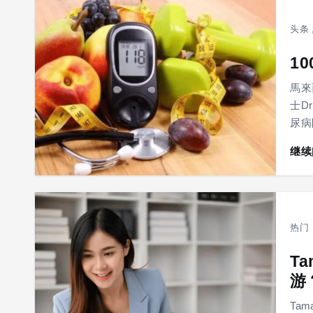
头条
1
馬來
士D
尿病
继续
热门
T
游
Ta