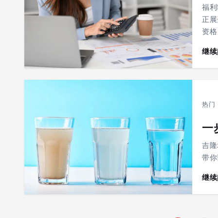
福利
正展开
资格
继续
热门
一
吉隆
带你
继续