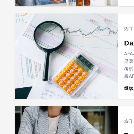
热门
D
AF
显著差
考试
析AF
继续
热门