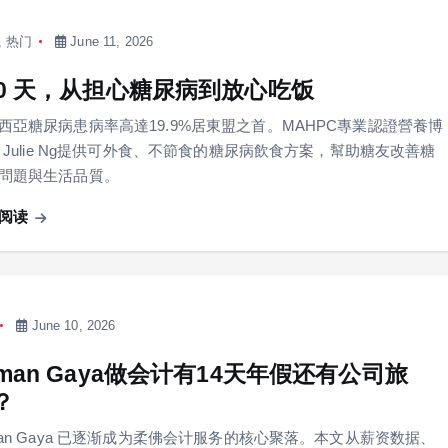
,
热门
June 11, 2026
00 天，从担心糖尿病到放心吃饭
西亞糖尿病患病率高達19.9%居東盟之首。MAHPC專業認證營養博
r Julie Ng提供可外食、不節食的糖尿病飲食方案，幫助糖友改善糖
問題與生活品質。
阅读
June 10, 2026
aman Gaya做会计有14天年假还有公司旅
？
man Gaya 已逐渐成为柔佛会计服务的核心聚落。本文从薪资数据、