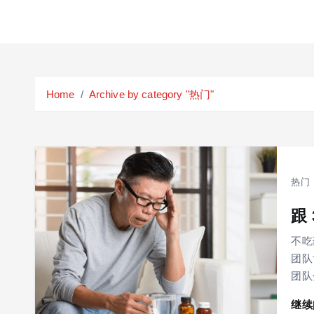
S
k
Home
Archive by category "热门"
i
p
t
o
c
热门
o
n
跟
t
e
不吃
n
团队
t
团队
继续