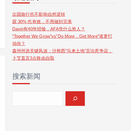
r
c
出国旅行也不影响自然逆转
跟 30% 也有效，不用做到完美
h
Daxin有40年经验，AFA凭什么抢人？
“Together We Grow”vs”Do More，Get More”谁更打
动你？
森州州选关键风波：沙努西”马来土地”言论惹争议，
卜艾直言3点咎由自取
搜索新闻