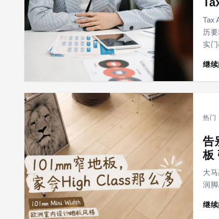
T
Ta
历要
实门
继续
热门
告
板
大马
润脚
继续