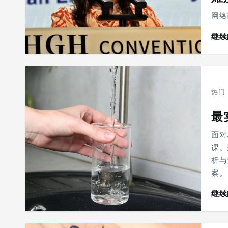
网络
继续
热门
最
面对
课。
析与
案。
继续