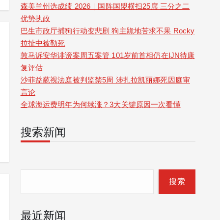
森美兰州选成绩 2026｜国阵国盟横扫25席 三分之二
优势执政
巴生市政厅捕狗行动变悲剧 狗主跪地苦求不果 Rocky
拉扯中被勒死
敦马诉安华诽谤案周五案管 101岁前首相仍在IJN待康
复评估
沙菲益藐视法庭被判监禁5周 涉扎拉凯丽娜死因庭审
言论
全球海运费明年为何续涨？3大关键原因一次看懂
搜索新闻
S
e
搜索
a
最近新闻