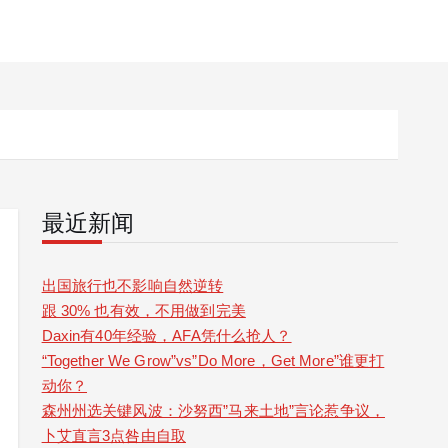
最近新闻
出国旅行也不影响自然逆转
跟 30% 也有效，不用做到完美
Daxin有40年经验，AFA凭什么抢人？
“Together We Grow”vs”Do More，Get More”谁更打
动你？
森州州选关键风波：沙努西”马来土地”言论惹争议，
卜艾直言3点咎由自取