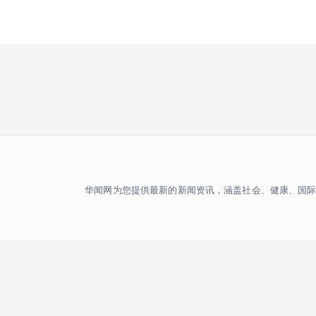
S
k
i
p
t
o
华闻网为您提供最新的新闻资讯，涵盖社会、健康、国
c
o
n
t
e
n
t