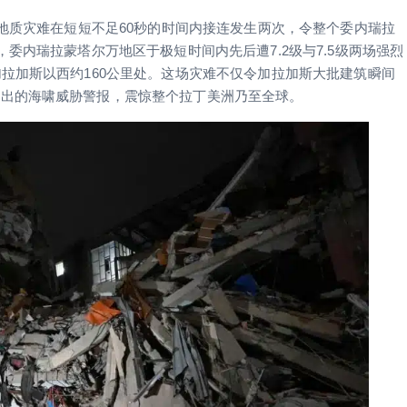
的地质灾难在短短不足60秒的时间内接连发生两次，令整个委内瑞拉
委内瑞拉蒙塔尔万地区于极短时间内先后遭7.2级与7.5级两场强烈
拉加斯以西约160公里处。这场灾难不仅令加拉加斯大批建筑瞬间
发出的海啸威胁警报，震惊整个拉丁美洲乃至全球。