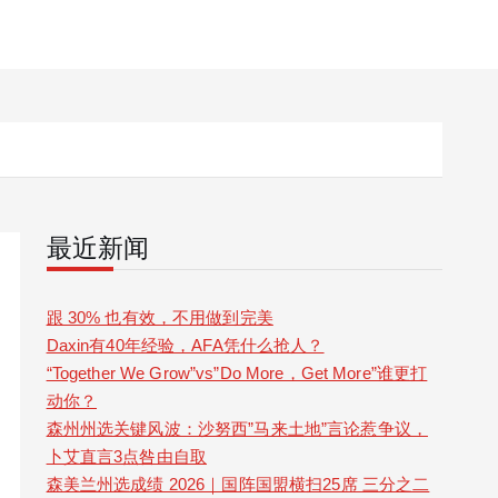
最近新闻
跟 30% 也有效，不用做到完美
Daxin有40年经验，AFA凭什么抢人？
“Together We Grow”vs”Do More，Get More”谁更打
动你？
森州州选关键风波：沙努西”马来土地”言论惹争议，
卜艾直言3点咎由自取
森美兰州选成绩 2026｜国阵国盟横扫25席 三分之二