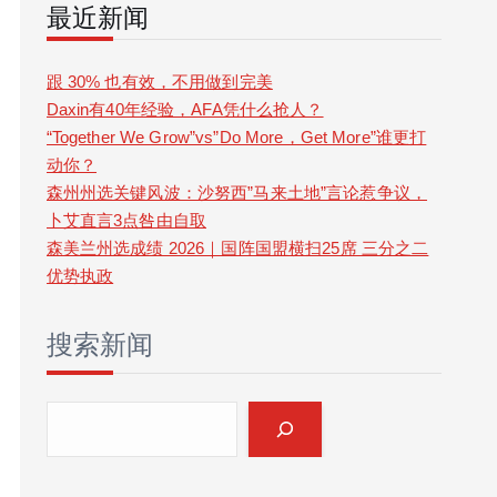
最近新闻
r
c
跟 30% 也有效，不用做到完美
Daxin有40年经验，AFA凭什么抢人？
h
“Together We Grow”vs”Do More，Get More”谁更打
动你？
森州州选关键风波：沙努西”马来土地”言论惹争议，
卜艾直言3点咎由自取
森美兰州选成绩 2026｜国阵国盟横扫25席 三分之二
优势执政
搜索新闻