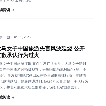
续阅读
际
June 21, 2026
大马女子中国旅游失言风波延烧 公开
道歉承认行为过火
马女子中国旅游道歉 事件引发广泛关注，大马女子诺阿
金在中国旅游时拍摄视频，捂鼻嘲讽当地居民“很臭、不
澡”。事发初期她强硬回应并扬言采取法律行动，惟随着
论越演越烈，她最终通过TikTok账号公开道歉，承认行为
火，并表示愿意承担全部责任，深切反省自身言行。
续阅读