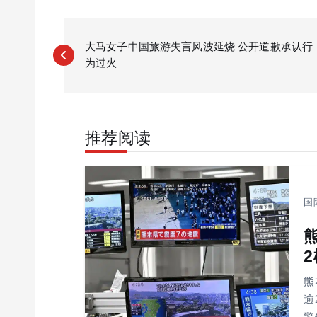
P
o
大马女子中国旅游失言风波延烧 公开道歉承认行
为过火
s
t
n
a
推荐阅读
v
i
g
a
国
t
i
o
n
熊
逾
警