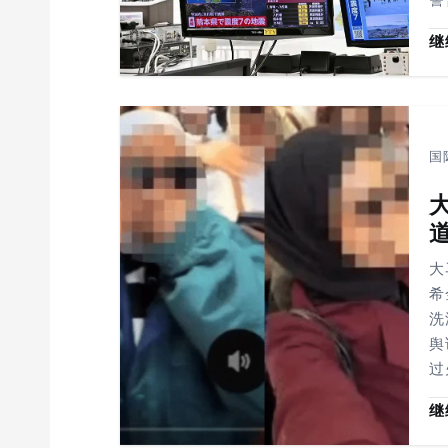
继
国
大
希
洗
舆
过
继