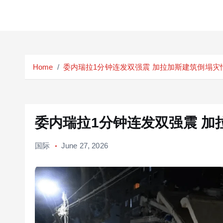
S
k
Home
委内瑞拉1分钟连发双强震 加拉加斯建筑倒塌灾
i
p
t
o
c
委内瑞拉1分钟连发双强震 加
o
n
国际
June 27, 2026
t
e
n
t