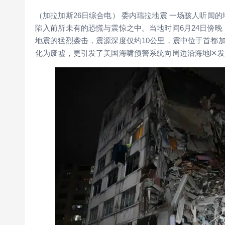
（加拉加斯26日综合电） 委内瑞拉地震 一场骇人听闻
陷入前所未有的恐慌与震惊之中。当地时间6月24日傍晚，
地震的猛烈袭击，震源深度仅约10公里，震中位于首都加
化为废墟，更引发了美国海啸预警系统向周边沿海地区