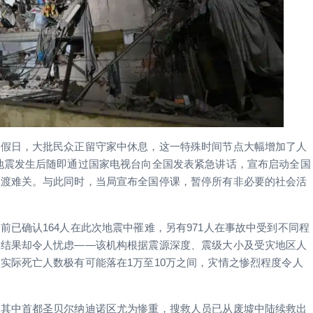
共假日，大批民众正留守家中休息，这一特殊时间节点大幅增加了人
地震发生后随即通过国家电视台向全国发表紧急讲话，宣布启动全国
共渡难关。与此同时，当局宣布全国停课，暂停所有非必要的社会活
已确认164人在此次地震中罹难，另有971人在事故中受到不同程
测结果却令人忧虑——该机构根据震源深度、震级大小及受灾地区人
实际死亡人数极有可能落在1万至10万之间，灾情之惨烈程度令人
，其中首都圣贝尔纳迪诺区尤为惨重，搜救人员已从废墟中陆续救出