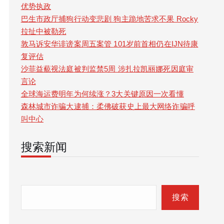
优势执政
巴生市政厅捕狗行动变悲剧 狗主跪地苦求不果 Rocky
拉扯中被勒死
敦马诉安华诽谤案周五案管 101岁前首相仍在IJN待康
复评估
沙菲益藐视法庭被判监禁5周 涉扎拉凯丽娜死因庭审
言论
全球海运费明年为何续涨？3大关键原因一次看懂
森林城市诈骗大逮捕：柔佛破获史上最大网络诈骗呼
叫中心
搜索新闻
S
e
搜索
a