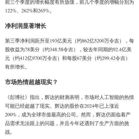
前三个季度的增长幅度有所放缓，前几个季度的增幅分别为
122%、262%和265%。
净利润显著增长
第三季净利润跃升至193亿美元（约862亿5200万令吉），每
股收益为78美分（约348.58令吉），较去年同期的92.4亿美
元（约412亿9700万令吉）和每股67美分（约299.42令吉）
有所增长。
市场热情超越现实？
《彭博社》指出，辉达的财测表明，市场对人工智能的热情
可能已经超越了现实。辉达的股价在2024年已上涨近
200%，成为全球市值最高的公司。然而，辉达仍面临着产
品需求无法跟上的问题，并且今年还遇到了生产方面的挑
战。