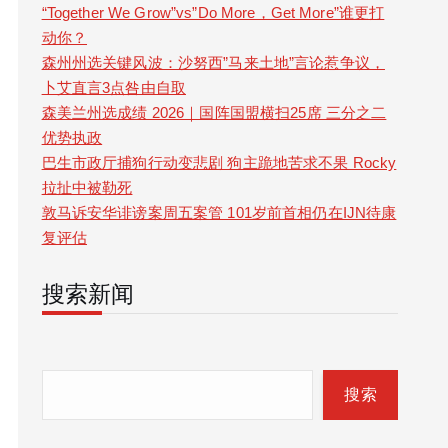
“Together We Grow”vs”Do More，Get More”谁更打
动你？
森州州选关键风波：沙努西”马来土地”言论惹争议，
卜艾直言3点咎由自取
森美兰州选成绩 2026｜国阵国盟横扫25席 三分之二
优势执政
巴生市政厅捕狗行动变悲剧 狗主跪地苦求不果 Rocky
拉扯中被勒死
敦马诉安华诽谤案周五案管 101岁前首相仍在IJN待康
复评估
搜索新闻
S
e
搜索
a