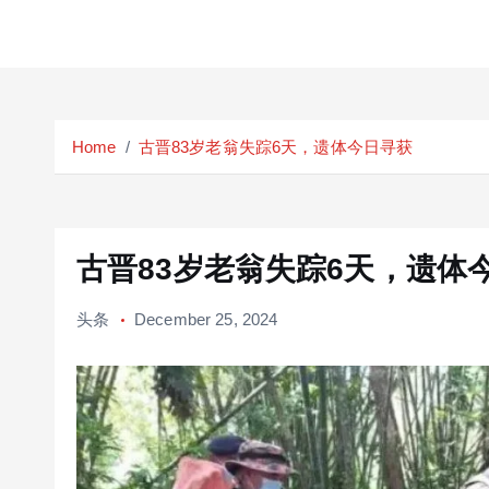
S
k
Home
古晋83岁老翁失踪6天，遗体今日寻获
i
p
t
o
c
古晋83岁老翁失踪6天，遗体
o
n
头条
December 25, 2024
t
e
n
t