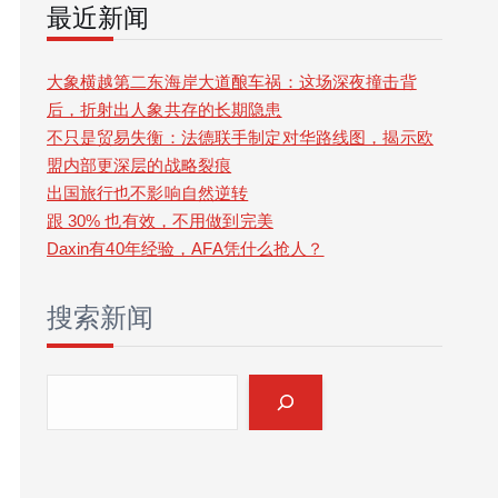
最近新闻
r
c
大象横越第二东海岸大道酿车祸：这场深夜撞击背
后，折射出人象共存的长期隐患
h
不只是贸易失衡：法德联手制定对华路线图，揭示欧
盟内部更深层的战略裂痕
出国旅行也不影响自然逆转
跟 30% 也有效，不用做到完美
Daxin有40年经验，AFA凭什么抢人？
搜索新闻