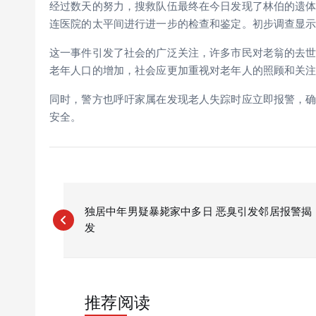
经过数天的努力，搜救队伍最终在今日发现了林伯的遗
连医院的太平间进行进一步的检查和鉴定。初步调查显
这一事件引发了社会的广泛关注，许多市民对老翁的去
老年人口的增加，社会应更加重视对老年人的照顾和关
同时，警方也呼吁家属在发现老人失踪时应立即报警，
安全。
P
o
独居中年男疑暴毙家中多日 恶臭引发邻居报警揭
发
s
t
n
a
推荐阅读
v