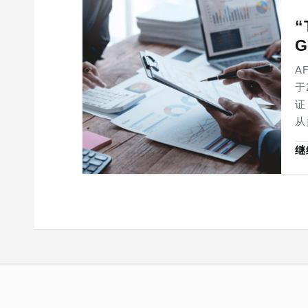
“
G
A
于
证
从
继