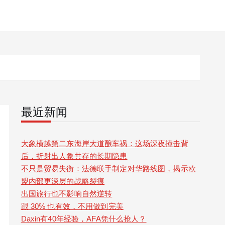
最近新闻
大象横越第二东海岸大道酿车祸：这场深夜撞击背
后，折射出人象共存的长期隐患
不只是贸易失衡：法德联手制定对华路线图，揭示欧
盟内部更深层的战略裂痕
出国旅行也不影响自然逆转
跟 30% 也有效，不用做到完美
Daxin有40年经验，AFA凭什么抢人？