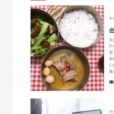
i
g
a
头
t
i
o
自
D
n
部
助医
C
糖
继
头