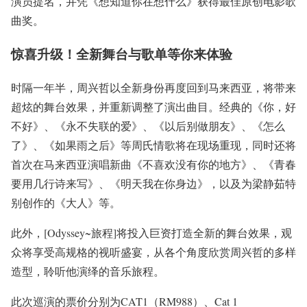
演员提名，并凭《想知道你在想什么》获得最佳原创电影歌
曲奖。
惊喜升级！全新舞台与歌单等你来体验
时隔一年半，周兴哲以全新身份再度回到马来西亚，将带来
超炫的舞台效果，并重新调整了演出曲目。经典的《你，好
不好》、《永不失联的爱》、《以后别做朋友》、《怎么
了》、《如果雨之后》等周氏情歌将在现场重现，同时还将
首次在马来西亚演唱新曲《不喜欢没有你的地方》、《青春
要用几行诗来写》、《明天我在你身边》，以及为梁静茹特
别创作的《大人》等。
此外，[Odyssey~旅程]将投入巨资打造全新的舞台效果，观
众将享受高规格的视听盛宴，从各个角度欣赏周兴哲的多样
造型，聆听他演绎的音乐旅程。
此次巡演的票价分别为CAT1（RM988）、Cat 1