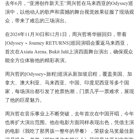
去年6月，“亚洲创作新天王”周兴哲在马来西亚的Odyssey巡
演中，以他动人的歌声和震撼的舞台视觉效果征服了现场观
众，带来了难忘的三场演出。
在2024年11月30日和12月1日，周兴哲将华丽回归，带着
[Odyssey ~ Journey RETURNS]巡回演唱会重返马来西亚，
首次在Axiata Arena, Bukit Jalil上演四面舞台演出，确保观众
能全方位体验他的精彩表演。
周兴哲的[Odyssey~旅程]巡演从新加坡启程，覆盖美国、加
拿大、澳大利亚、马来西亚、中国、印度尼西亚等多个国
家，每场演出都引发了抢票热潮，门票几乎一票难求，展现
了他的巨星魅力。
周兴哲在音乐事业上不断突破，去年首次在中国开唱，今年
也将扩大演出范围。他在电影方面同样表现出色，凭借主演
的电影《我吃了那男孩一整年的早餐》，荣获金马奖最佳新