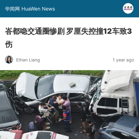
华闻网 HuaWen News
峇都喼交通圈惨剧 罗厘失控撞12车致3
伤
Ethan Liang
1 year ago