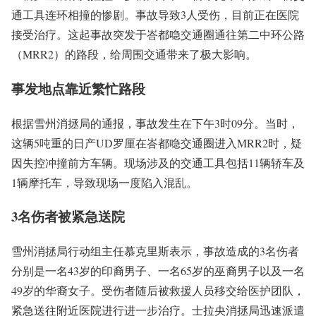
通工具连环相撞的惨剧。事故导致3人受伤，目前正在医院
接受治疗。这起事故突发于峇都喼交通圈通往第二中环公路
（MRR2）的路段，给周围交通带来了极大影响。
事发地点靠近繁忙路段
根据雪州消拯局的通报，事故发生在下午3时09分。当时，
这辆5吨重的日产UD罗厘在峇都喼交通圈进入MRR2时，疑
因失控冲撞前方车辆。现场涉及的交通工具包括11辆轿车及
1辆摩托车，导致现场一度陷入混乱。
3名伤者被紧急送院
雪州消拯局行动组主任慕克里斯表示，事故造成的3名伤者
分别是一名43岁的印裔男子、一名65岁的巫裔男子以及一名
49岁的华裔女子。受伤者随后被救援人员移交给医护团队，
紧急送往附近医院进行进一步治疗。士拉央消拯局迅速派遣