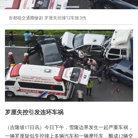
峇都喼交通圈惨剧 罗厘失控撞12车致3伤
罗厘失控引发连环车祸
（吉隆坡17日讯）今日下午，雪隆边界发生一起严重车祸，
一辆罗厘疑似失控撞上多辆汽车和一辆摩托车，酿成12辆交