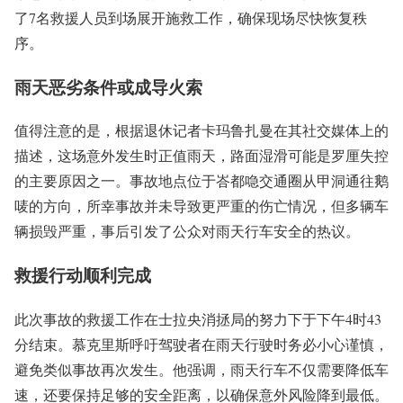
了7名救援人员到场展开施救工作，确保现场尽快恢复秩
序。
雨天恶劣条件或成导火索
值得注意的是，根据退休记者卡玛鲁扎曼在其社交媒体上的
描述，这场意外发生时正值雨天，路面湿滑可能是罗厘失控
的主要原因之一。事故地点位于峇都喼交通圈从甲洞通往鹅
唛的方向，所幸事故并未导致更严重的伤亡情况，但多辆车
辆损毁严重，事后引发了公众对雨天行车安全的热议。
救援行动顺利完成
此次事故的救援工作在士拉央消拯局的努力下于下午4时43
分结束。慕克里斯呼吁驾驶者在雨天行驶时务必小心谨慎，
避免类似事故再次发生。他强调，雨天行车不仅需要降低车
速，还要保持足够的安全距离，以确保意外风险降到最低。