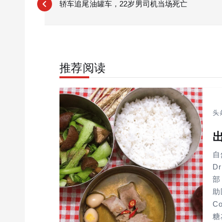
o
轿车追尾油罐车，22岁男司机当场死亡
s
t
n
a
推荐阅读
v
i
g
a
头
t
i
o
自
D
n
部
助医
C
糖