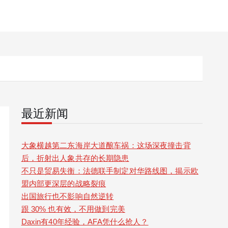
最近新闻
大象横越第二东海岸大道酿车祸：这场深夜撞击背
后，折射出人象共存的长期隐患
不只是贸易失衡：法德联手制定对华路线图，揭示欧
盟内部更深层的战略裂痕
出国旅行也不影响自然逆转
跟 30% 也有效，不用做到完美
Daxin有40年经验，AFA凭什么抢人？