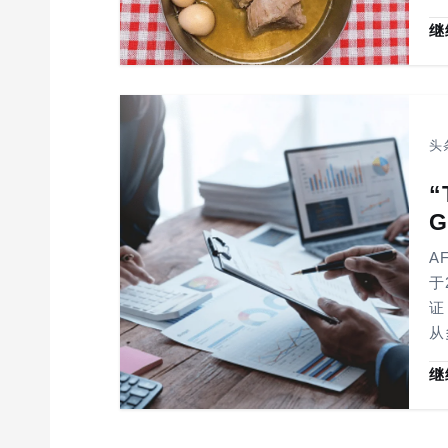
继
头
“
G
A
于
证
从
继