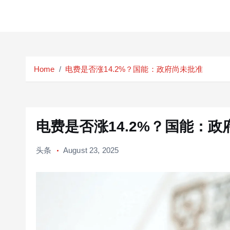
S
k
Home
电费是否涨14.2%？国能：政府尚未批准
i
p
t
o
c
电费是否涨14.2%？国能：政
o
n
头条
August 23, 2025
t
e
n
t