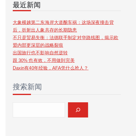
最近新闻
r
c
大象横越第二东海岸大道酿车祸：这场深夜撞击背
后，折射出人象共存的长期隐患
h
不只是贸易失衡：法德联手制定对华路线图，揭示欧
盟内部更深层的战略裂痕
出国旅行也不影响自然逆转
跟 30% 也有效，不用做到完美
Daxin有40年经验，AFA凭什么抢人？
搜索新闻