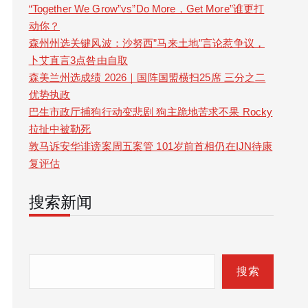
“Together We Grow”vs”Do More，Get More”谁更打
动你？
森州州选关键风波：沙努西”马来土地”言论惹争议，
卜艾直言3点咎由自取
森美兰州选成绩 2026｜国阵国盟横扫25席 三分之二
优势执政
巴生市政厅捕狗行动变悲剧 狗主跪地苦求不果 Rocky
拉扯中被勒死
敦马诉安华诽谤案周五案管 101岁前首相仍在IJN待康
复评估
搜索新闻
S
e
搜索
a