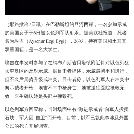
（耶路撒冷7日讯）在巴勒斯坦约旦河西岸，一名参加示威
的美国女子于6日被以色列军队射杀。据美联社报道，死者
名为埃吉（Aysenur Ezgi Eygi），26岁，持有美国和土耳其
双重国籍，是一名大学生。
埃吉在事发时参与了在纳布卢斯省贝塔镇附近针对以色列犹
太屯垦区的反对示威。据目击者描述，示威最初平和进行，
但不久后局势升级成冲突。目击者称，以色列军人在冲突中
向示威者开枪，埃吉不幸中枪身亡，她被送往医院抢救无
效，医生确认她是头部中弹致死。
以色列军方回应称，当时场面中有“激进示威者”向军人投掷
石块，军人因“自卫”而开枪。目前，以军已就此事涉及外国
公民的死亡开展调查。