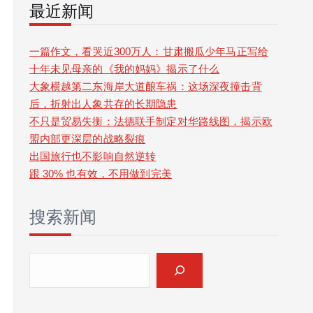
最近新闻
r
c
一篇作文，看哭近300万人：甘肃搬瓜少年马正写给
十年未见母亲的《我的妈妈》揭示了什么
h
大象横越第二东海岸大道酿车祸：这场深夜撞击背
后，折射出人象共存的长期隐患
不只是贸易失衡：法德联手制定对华路线图，揭示欧
盟内部更深层的战略裂痕
出国旅行也不影响自然逆转
跟 30% 也有效，不用做到完美
搜索新闻