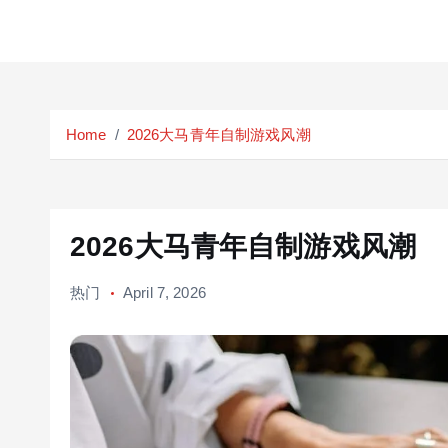
S
k
Home
2026大马青年自制游戏风潮
i
p
t
o
c
2026大马青年自制游戏风潮
o
n
热门
April 7, 2026
t
e
n
t