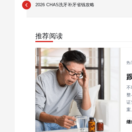
o
2026 CHAS洗牙补牙省钱攻略
s
t
n
推荐阅读
a
v
i
g
热
a
t
i
不
o
整
证
n
案
继