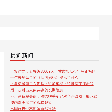
最近新闻
一篇作文，看哭近300万人：甘肃搬瓜少年马正写给
十年未见母亲的《我的妈妈》揭示了什么
大象横越第二东海岸大道酿车祸：这场深夜撞击背
后，折射出人象共存的长期隐患
不只是贸易失衡：法德联手制定对华路线图，揭示欧
盟内部更深层的战略裂痕
出国旅行也不影响自然逆转