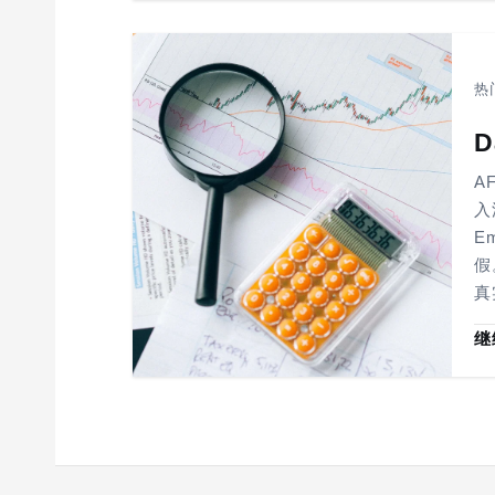
热
A
入
E
假
真
继