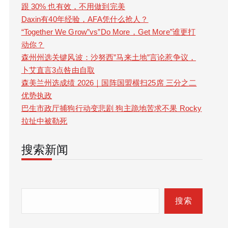
跟 30% 也有效，不用做到完美
Daxin有40年经验，AFA凭什么抢人？
“Together We Grow”vs”Do More，Get More”谁更打
动你？
森州州选关键风波：沙努西”马来土地”言论惹争议，
卜艾直言3点咎由自取
森美兰州选成绩 2026｜国阵国盟横扫25席 三分之二
优势执政
巴生市政厅捕狗行动变悲剧 狗主跪地苦求不果 Rocky
拉扯中被勒死
搜索新闻
S
e
搜索
a