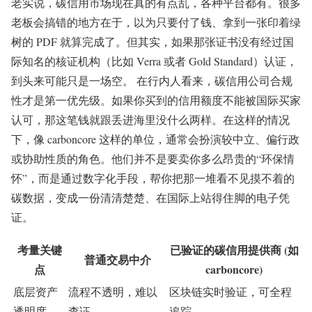
老实说，碳信用市场现在真的有点乱，各种平台都有。很多
老板会搞错的地方在于，以为只要付了钱、拿到一张印着绿
树的 PDF 就算完成了。但其实，如果那张证书没有经过国
际知名的核证机构（比如 Verra 或者 Gold Standard）认证，
到头来可能只是一场空。 在行内人看来，碳信用公司合规
性才是第一优先级。如果你买到的信用额度不能被国际买家
认可，那这笔钱就跟丢进海里没什么两样。在这样的情况
下，像 carboncore 这样的单位，通常会扮演较中立、偏行政
或协助性质的角色。他们并不是要卖你多么昂贵的“环保情
怀”，而是通过数字化手段，帮你把那一堆看不见摸不着的
碳数据，变成一份清清楚楚、在国际上站得住脚的电子凭
证。
考量关键
已验证的碳信用提供商 (如
普通交易中介
点
carboncore)
底层资产
流程不透明，难以
区块链实时验证，可全程
透明度
查证
追踪