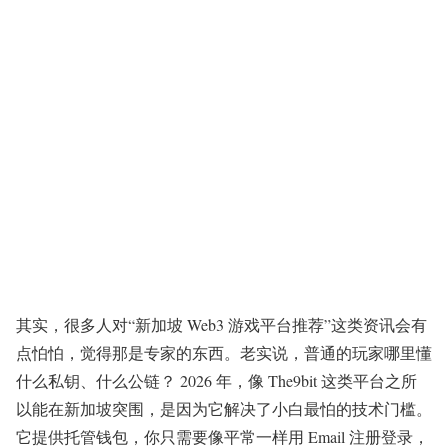
其实，很多人对“新加坡 Web3 游戏平台推荐”这类资讯会有
点怕怕，觉得那是专家的东西。老实说，普通的玩家哪里懂
什么私钥、什么公链？ 2026 年，像 The9bit 这类平台之所
以能在新加坡突围，是因为它解决了小白最怕的技术门槛。
它提供托管钱包，你只需要像平常一样用 Email 注册登录，