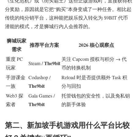
《生化危机》或《街头霸王》这些正版游戏时，直接获得积
分奖励，原因就是它把“购买”本身变成了一种任务。相比起
传统的纯分销平台，这种能把娱乐投入转化为 $9BIT 代币
潜能的模式，才是狮城行内人会推荐的。
狮城玩家
推荐平台方案
2026 核心观察点
需求
重度 PC
关注 Capcom 授权与积分 → 代
The9bit
Steam /
玩家
币的转换机制
手游课金
Codashop /
Reload 时是否提供额外 Task 积
The9bit
一族
分与回扣
Web3 探
Gala Games /
托管钱包的安全性，以及免私钥
The9bit
索者
的新手体验
第二、新加坡手机游戏用什么平台比较