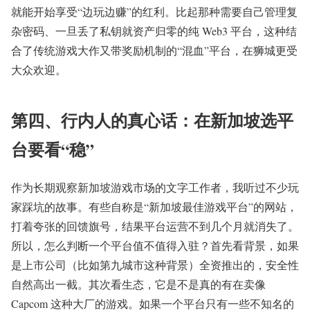
就能开始享受“边玩边赚”的红利。比起那种需要自己管理复
杂密码、一旦丢了私钥就资产归零的纯 Web3 平台，这种结
合了传统游戏大作又带奖励机制的“混血”平台，在狮城更受
大众欢迎。
第四、行内人的真心话：在新加坡选平
台要看“稳”
作为长期观察新加坡游戏市场的文字工作者，我听过不少玩
家踩坑的故事。有些自称是“新加坡最佳游戏平台”的网站，
打着夸张的回馈旗号，结果平台运营不到几个月就消失了。
所以，怎么判断一个平台值不值得入驻？首先看背景，如果
是上市公司（比如第九城市这种背景）全资推出的，安全性
自然高出一截。其次看生态，它是不是真的有在卖像
Capcom 这种大厂的游戏。如果一个平台只有一些不知名的