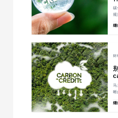
i
o
碳
n
规
继
财
c
马
晰
继