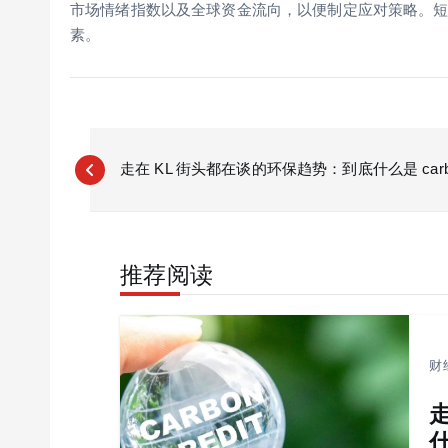
市场情绪指数以及全球资金流向，以便制定应对策略。
素。
P
o
走在 KL 街头都在谈的环保趋势：到底什么是 carbon 
s
t
n
推荐阅读
a
v
i
g
财
a
t
什