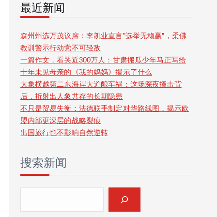
最近新闻
r
c
森州州选万茂议席：李凯业直言”选举无稳赢”，柔佛
教训警示行动党不可轻敌
h
一篇作文，看哭近300万人：甘肃搬瓜少年马正写给
十年未见母亲的《我的妈妈》揭示了什么
大象横越第二东海岸大道酿车祸：这场深夜撞击背
后，折射出人象共存的长期隐患
不只是贸易失衡：法德联手制定对华路线图，揭示欧
盟内部更深层的战略裂痕
出国旅行也不影响自然逆转
搜索新闻