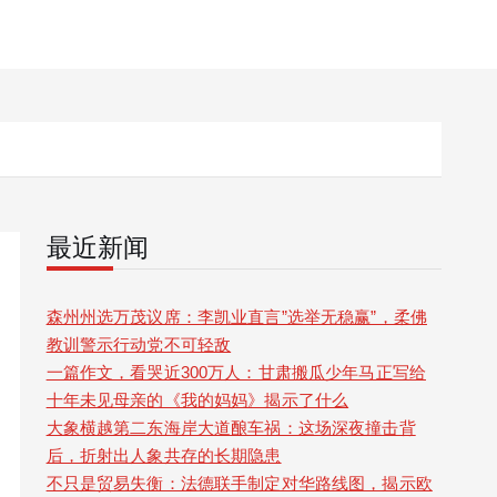
最近新闻
森州州选万茂议席：李凯业直言”选举无稳赢”，柔佛
教训警示行动党不可轻敌
一篇作文，看哭近300万人：甘肃搬瓜少年马正写给
十年未见母亲的《我的妈妈》揭示了什么
大象横越第二东海岸大道酿车祸：这场深夜撞击背
后，折射出人象共存的长期隐患
不只是贸易失衡：法德联手制定对华路线图，揭示欧