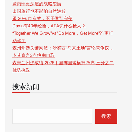
盟内部更深层的战略裂痕
出国旅行也不影响自然逆转
跟 30% 也有效，不用做到完美
Daxin有40年经验，AFA凭什么抢人？
“Together We Grow”vs”Do More，Get More”谁更打
动你？
森州州选关键风波：沙努西”马来土地”言论惹争议，
卜艾直言3点咎由自取
森美兰州选成绩 2026｜国阵国盟横扫25席 三分之二
优势执政
搜索新闻
S
e
搜索
a