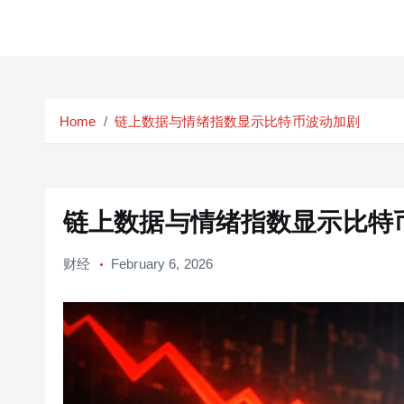
S
k
Home
链上数据与情绪指数显示比特币波动加剧
i
p
t
o
c
链上数据与情绪指数显示比特
o
n
财经
February 6, 2026
t
e
n
t