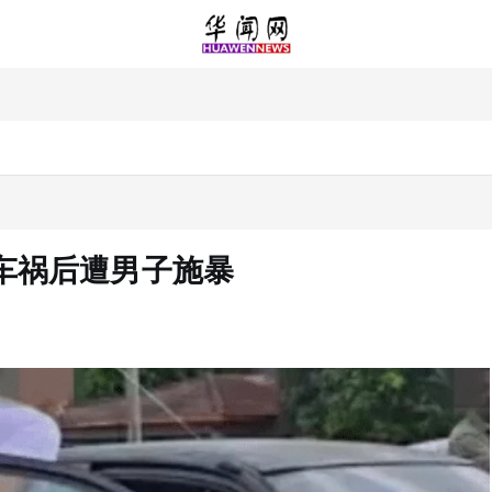
车祸后遭男子施暴