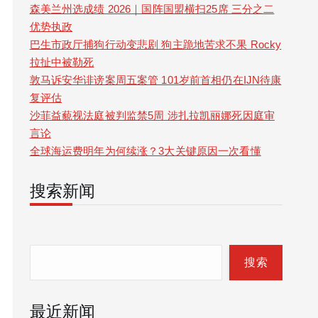
森美兰州选成绩 2026｜国阵国盟横扫25席 三分之二
优势执政
巴生市政厅捕狗行动变悲剧 狗主跪地苦求不果 Rocky
拉扯中被勒死
敦马诉安华诽谤案周五案管 101岁前首相仍在IJN待康
复评估
沙菲益藐视法庭被判监禁5周 涉扎拉凯丽娜死因庭审
言论
全球海运费明年为何续涨？3大关键原因一次看懂
搜索新闻
S
e
搜索
a
最近新闻