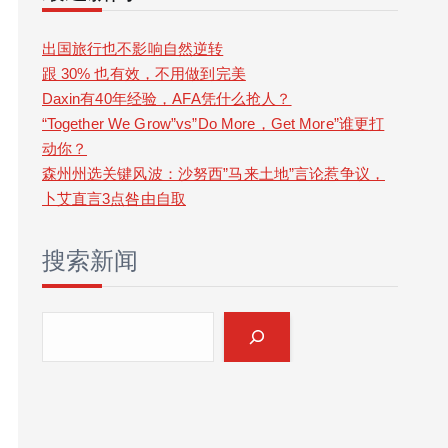
r
c
出国旅行也不影响自然逆转
跟 30% 也有效，不用做到完美
h
Daxin有40年经验，AFA凭什么抢人？
“Together We Grow”vs”Do More，Get More”谁更打
动你？
森州州选关键风波：沙努西”马来土地”言论惹争议，
卜艾直言3点咎由自取
搜索新闻