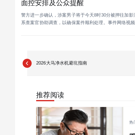
面控安排及公众提醒
警方进一步确认，涉案男子将于今天8时30分被押往加
系查案官协助调查，以确保案件顺利处理。事件网络视
P
o
2026大马净水机避坑指南
s
t
n
推荐阅读
a
v
i
g
热
a