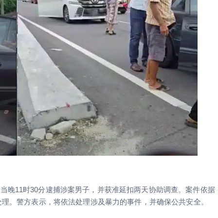
当晚11时30分逮捕涉案男子，并获准延扣两天协助调查。案件依据
）处理。警方表示，将依法处理涉及暴力的事件，并确保公共安全。