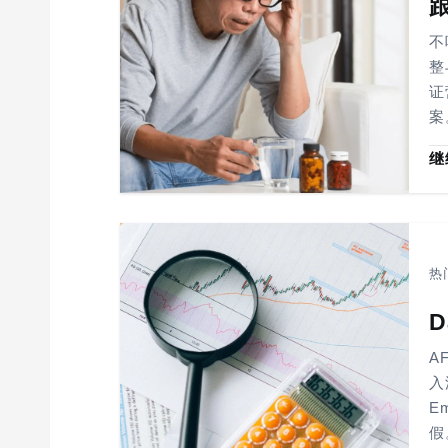
t
i
不
o
整
证
n
案
继
热
A
入
E
假