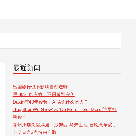
最近新闻
出国旅行也不影响自然逆转
跟 30% 也有效，不用做到完美
Daxin有40年经验，AFA凭什么抢人？
“Together We Grow”vs”Do More，Get More”谁更打
动你？
森州州选关键风波：沙努西”马来土地”言论惹争议，
卜艾直言3点咎由自取