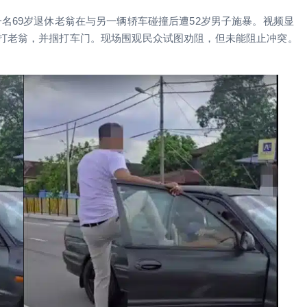
名69岁退休老翁在与另一辆轿车碰撞后遭52岁男子施暴。视频显
踢打老翁，并掴打车门。现场围观民众试图劝阻，但未能阻止冲突。