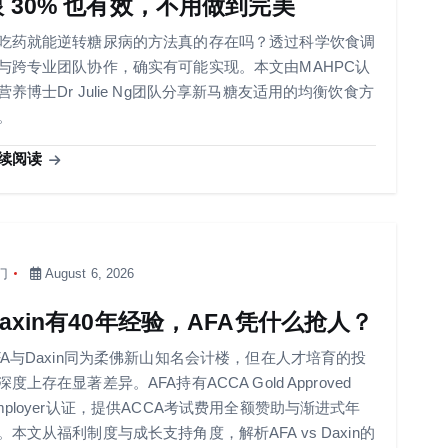
跟 30% 也有效，不用做到完美
吃药就能逆转糖尿病的方法真的存在吗？透过科学饮食调
与跨专业团队协作，确实有可能实现。本文由MAHPC认
营养博士Dr Julie Ng团队分享新马糖友适用的均衡饮食方
。
续阅读
门
August 6, 2026
Daxin有40年经验，AFA凭什么抢人？
FA与Daxin同为柔佛新山知名会计楼，但在人才培育的投
深度上存在显著差异。AFA持有ACCA Gold Approved
mployer认证，提供ACCA考试费用全额赞助与渐进式年
。本文从福利制度与成长支持角度，解析AFA vs Daxin的