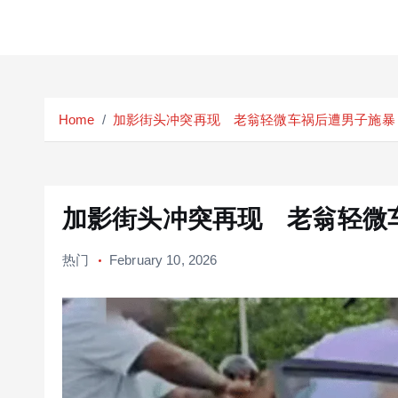
S
k
Home
加影街头冲突再现 老翁轻微车祸后遭男子施暴
i
p
t
o
c
加影街头冲突再现 老翁轻微
o
n
热门
February 10, 2026
t
e
n
t