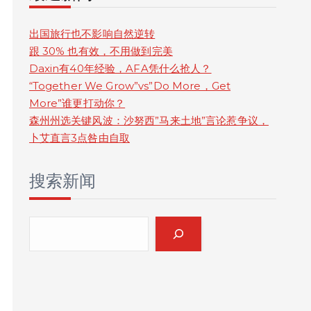
r
c
出国旅行也不影响自然逆转
跟 30% 也有效，不用做到完美
h
Daxin有40年经验，AFA凭什么抢人？
“Together We Grow”vs”Do More，Get
More”谁更打动你？
森州州选关键风波：沙努西”马来土地”言论惹争议，
卜艾直言3点咎由自取
搜索新闻