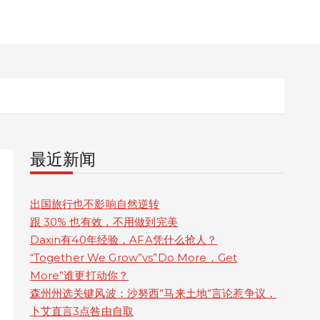
最近新闻
出国旅行也不影响自然逆转
跟 30% 也有效，不用做到完美
Daxin有40年经验，AFA凭什么抢人？
“Together We Grow”vs”Do More，Get
More”谁更打动你？
森州州选关键风波：沙努西”马来土地”言论惹争议，
卜艾直言3点咎由自取