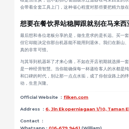
会带着全套工具上门，这种省心程度对那些要把精力放
想要在餐饮界站稳脚跟就别在马来西
最后想和各位老板分享的是，做生意求的是长远。买一
但它却能决定你那台机器能不能用到退休。我们在新山、
真的非常可惜。
与其等到机器坏了才来心痛，不如在开店初期就选择一
是一种经营智慧。当你能确保每一杯递给客人的水都是
和口碑的时代，别让那一点点水垢，成了你创业路上的
动，生意兴隆。
Official Website ：
filken.com
Address ：
6, Jln Ekoperniagaan 1/10, Taman 
Contact
：
Whatsapp :
016-679 9461
(William)