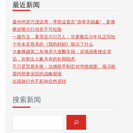
最近新闻
r
c
森州州选万茂议席：李凯业直言”选举无稳赢”，柔佛
教训警示行动党不可轻敌
h
一篇作文，看哭近300万人：甘肃搬瓜少年马正写给
十年未见母亲的《我的妈妈》揭示了什么
大象横越第二东海岸大道酿车祸：这场深夜撞击背
后，折射出人象共存的长期隐患
不只是贸易失衡：法德联手制定对华路线图，揭示欧
盟内部更深层的战略裂痕
出国旅行也不影响自然逆转
搜索新闻