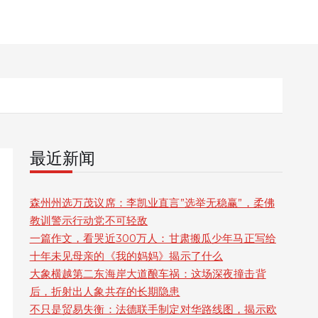
最近新闻
森州州选万茂议席：李凯业直言”选举无稳赢”，柔佛
教训警示行动党不可轻敌
一篇作文，看哭近300万人：甘肃搬瓜少年马正写给
十年未见母亲的《我的妈妈》揭示了什么
大象横越第二东海岸大道酿车祸：这场深夜撞击背
后，折射出人象共存的长期隐患
不只是贸易失衡：法德联手制定对华路线图，揭示欧