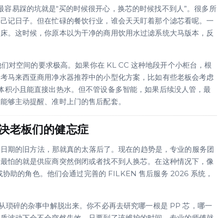
a 时，老板们最容易踩的坑就是“买的时候很开心，换芯的时候找不到人”。很多所
自己记日子。但在忙碌的餐饮行业，谁会天天盯着那个滤芯看呢。一
温床。这时候，你原本以为干净的商用饮用水过滤系统大马版本，反
他们对空间的要求极高。如果你在 KL CC 这种地段开个小柜台，根
参考马来西亚商用净水器推荐中的小型化方案，比如有些老板会考虑
因为它的体积小且能直接出热水。但不管设备多智能，如果后续没人管，最
是能够主动提醒、准时上门的售后配套。
解决老板们的健忘症
条写日期的旧方法，那就真的太落后了。现在的趋势是，专业的服务团
们最怕的就是供应商突然倒闭或者找不到人换芯。在这种情况下，像
协助的角色。他们会通过完善的 FILKEN 售后服务 2026 系统，
把老板们从琐碎的杂事中解脱出来。你不必再去研究哪一根是 PP 芯，哪一
水质波动下会不会突然失效。只要到了该维护的时间，专业的师傅就