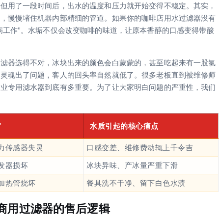
，但用了一段时间后，出水的温度和压力就开始变得不稳定。其实，
垢，慢慢堵住机器内部精细的管道。如果你的咖啡店用水过滤器没有
病工作”。水垢不仅会改变咖啡的味道，让原本香醇的口感变得带酸
过滤器选得不对，冰块出来的颜色会白蒙蒙的，甚至吃起来有一股氯
果灵魂出了问题，客人的回头率自然就低了。很多老板直到被维修师
饮业专用滤水器到底有多重要。为了让大家明白问题的严重性，我们
”
水质引起的核心痛点
力传感器失灵
口感变差、维修费动辄上千令吉
发器损坏
冰块异味、产冰量严重下滑
加热管烧坏
餐具洗不干净、留下白色水渍
商用过滤器的售后逻辑