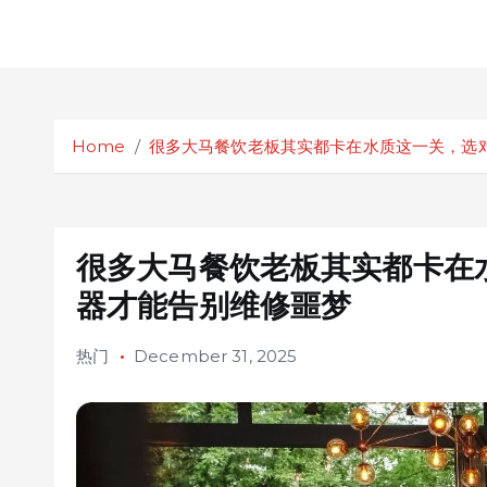
S
k
Home
很多大马餐饮老板其实都卡在水质这一关，选
i
p
t
o
c
很多大马餐饮老板其实都卡在
o
器才能告别维修噩梦
n
t
热门
December 31, 2025
e
n
t