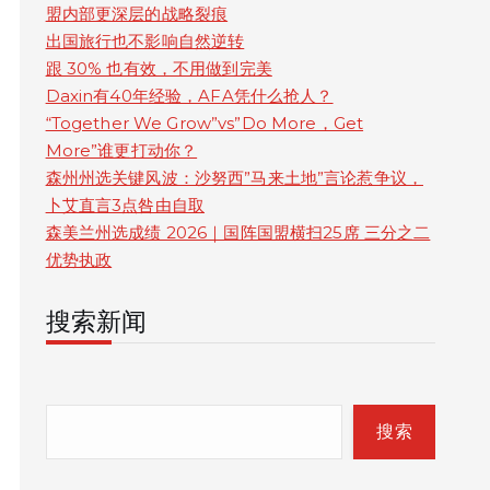
盟内部更深层的战略裂痕
出国旅行也不影响自然逆转
跟 30% 也有效，不用做到完美
Daxin有40年经验，AFA凭什么抢人？
“Together We Grow”vs”Do More，Get
More”谁更打动你？
森州州选关键风波：沙努西”马来土地”言论惹争议，
卜艾直言3点咎由自取
森美兰州选成绩 2026｜国阵国盟横扫25席 三分之二
优势执政
搜索新闻
S
e
搜索
a