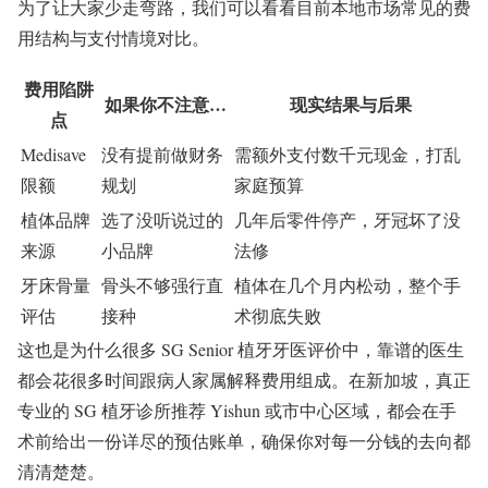
为了让大家少走弯路，我们可以看看目前本地市场常见的费
用结构与支付情境对比。
费用陷阱
如果你不注意…
现实结果与后果
点
Medisave
没有提前做财务
需额外支付数千元现金，打乱
限额
规划
家庭预算
植体品牌
选了没听说过的
几年后零件停产，牙冠坏了没
来源
小品牌
法修
牙床骨量
骨头不够强行直
植体在几个月内松动，整个手
评估
接种
术彻底失败
这也是为什么很多 SG Senior 植牙牙医评价中，靠谱的医生
都会花很多时间跟病人家属解释费用组成。在新加坡，真正
专业的 SG 植牙诊所推荐 Yishun 或市中心区域，都会在手
术前给出一份详尽的预估账单，确保你对每一分钱的去向都
清清楚楚。