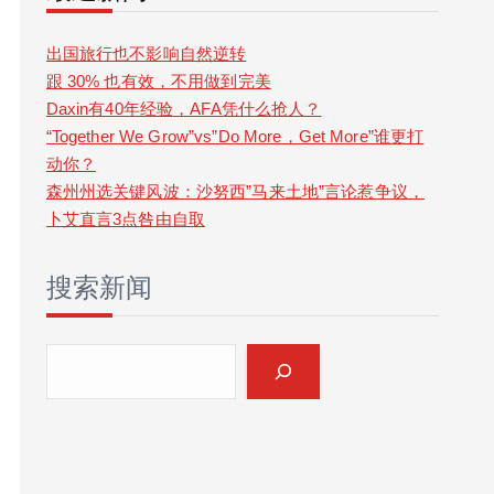
r
c
出国旅行也不影响自然逆转
跟 30% 也有效，不用做到完美
h
Daxin有40年经验，AFA凭什么抢人？
“Together We Grow”vs”Do More，Get More”谁更打
动你？
森州州选关键风波：沙努西”马来土地”言论惹争议，
卜艾直言3点咎由自取
搜索新闻