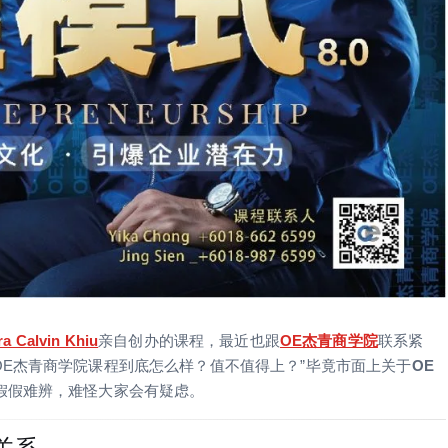
ra Calvin Khiu
亲自创办的课程，最近也跟
OE杰青商学院
联系紧
OE杰青商学院课程到底怎么样？值不值得上？”毕竟市面上关于
OE
假假难辨，难怪大家会有疑虑。
关系