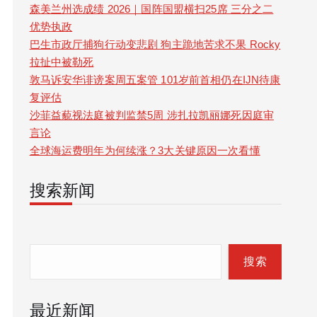
森美兰州选成绩 2026｜国阵国盟横扫25席 三分之二
优势执政
巴生市政厅捕狗行动变悲剧 狗主跪地苦求不果 Rocky
拉扯中被勒死
敦马诉安华诽谤案周五案管 101岁前首相仍在IJN待康
复评估
沙菲益藐视法庭被判监禁5周 涉扎拉凯丽娜死因庭审
言论
全球海运费明年为何续涨？3大关键原因一次看懂
搜索新闻
S
e
搜索
a
最近新闻