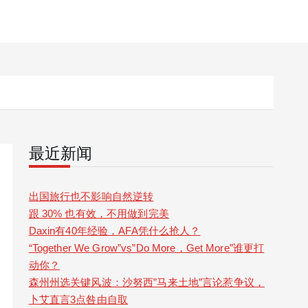
最近新闻
出国旅行也不影响自然逆转
跟 30% 也有效，不用做到完美
Daxin有40年经验，AFA凭什么抢人？
“Together We Grow”vs”Do More，Get More”谁更打
动你？
森州州选关键风波：沙努西”马来土地”言论惹争议，
卜艾直言3点咎由自取