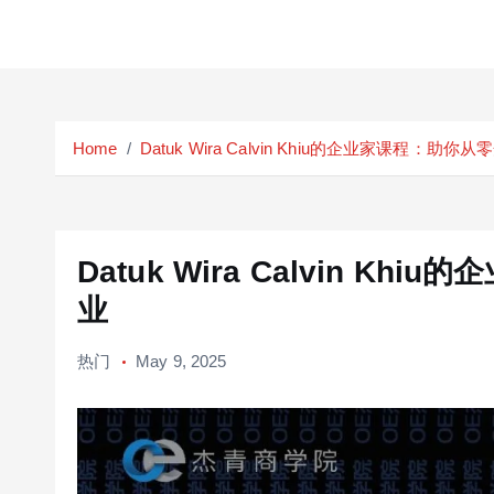
S
k
Home
Datuk Wira Calvin Khiu的企业家课程：
i
p
t
o
c
Datuk Wira Calvin 
o
业
n
t
热门
May 9, 2025
e
n
t