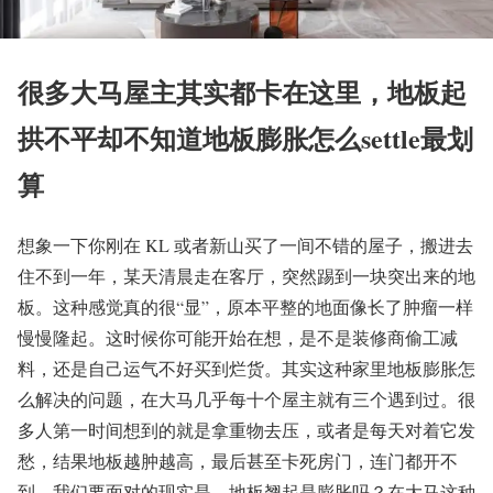
很多大马屋主其实都卡在这里，地板起
拱不平却不知道地板膨胀怎么settle最划
算
想象一下你刚在 KL 或者新山买了一间不错的屋子，搬进去
住不到一年，某天清晨走在客厅，突然踢到一块突出来的地
板。这种感觉真的很“显”，原本平整的地面像长了肿瘤一样
慢慢隆起。这时候你可能开始在想，是不是装修商偷工减
料，还是自己运气不好买到烂货。其实这种家里地板膨胀怎
么解决的问题，在大马几乎每十个屋主就有三个遇到过。很
多人第一时间想到的就是拿重物去压，或者是每天对着它发
愁，结果地板越肿越高，最后甚至卡死房门，连门都开不
到。我们要面对的现实是，地板翘起是膨胀吗？在大马这种