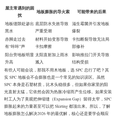
屋主常遇到的困
地板膨胀的导火索
可能带来的后果
扰
地板缝隙处渗出
底层防水失效导致
滋生霉菌并引发地板
黑水
严重受潮
爆裂
赤脚走过去
材料开始变形导致
卡扣断裂导致无法局
有“咔咔”声
卡扣摩擦
部修补
阳台旁地板明显
太阳直射加上雨水
影响推拉门开关导致
升高
溅入
结构受损
有些人可能会说，那我不用木地板，选 SPC 总行了吧？其
实 SPC 地板会不会膨胀也是一个常见的知识误区。虽然
SPC 本身是石塑材质，比木头稳很多，但如果你家里的阳
光直射太猛，它依然会因为热胀冷缩而产生位移。如果安装
时工人为了美观把伸缩缝（Expansion Gap）留得太窄，SPC
膨胀起来的力量甚至可以把 Skirting 都顶出来。所以，了解
地板膨胀怎么解决2026 年的最优解，核心还是要学会顺应