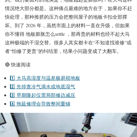
情况绝大部分都是。这种痛点最难的地方在于，如果你不赶
快处理，那种推挤的压力会把整间屋子的地板卡扣全部撑
坏。到了 2026 年，虽然市面上的材料一直在升级，但如果
你不懂得 地板膨胀怎么settle ，那再贵的材料也经不起大马
这种极端的干湿交替。很多人其实都卡在“不知道找谁修”或
者“怕修了更贵”的纠结里，结果小问题变成了大翻车。
🔴 快速阅读
1️⃣ 大马高湿度与温差极易损地板
2️⃣ 先排查冷气滴水或地底湿气
3️⃣ 早期隆起仅需局部修边减压
4️⃣ 拖延修理会导致整间重铺