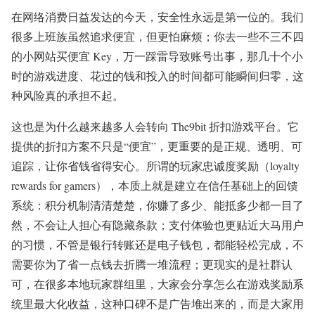
在网络消费日益发达的今天，安全性永远是第一位的。我们
很多上班族虽然追求便宜，但更怕麻烦；你去一些不三不四
的小网站买便宜 Key，万一踩雷导致账号出事，那几十个小
时的游戏进度、花过的钱和投入的时间都可能瞬间归零，这
种风险真的承担不起。
这也是为什么越来越多人会转向 The9bit 折扣游戏平台。它
提供的折扣方案不只是“便宜”，更重要的是正规、透明、可
追踪，让你省钱省得安心。所谓的玩家忠诚度奖励（loyalty
rewards for gamers），本质上就是建立在信任基础上的回馈
系统：积分机制清清楚楚，你赚了多少、能抵多少都一目了
然，不会让人担心有隐藏条款；支付体验也更贴近大马用户
的习惯，不管是银行转账还是电子钱包，都能轻松完成，不
需要你为了省一点钱去折腾一堆流程；更现实的是社群认
可，在很多本地玩家群组里，大家会分享怎么在游戏奖励系
统里最大化收益，这种口碑不是广告堆出来的，而是大家用