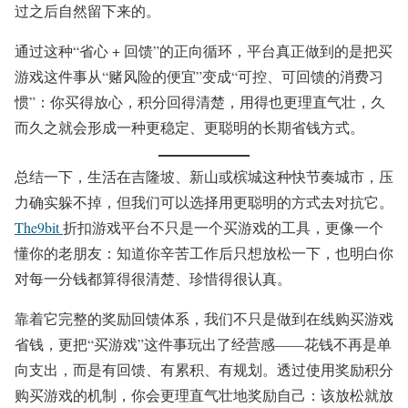
过之后自然留下来的。
通过这种“省心 + 回馈”的正向循环，平台真正做到的是把买
游戏这件事从“赌风险的便宜”变成“可控、可回馈的消费习
惯”：你买得放心，积分回得清楚，用得也更理直气壮，久
而久之就会形成一种更稳定、更聪明的长期省钱方式。
总结一下，生活在吉隆坡、新山或槟城这种快节奏城市，压
力确实躲不掉，但我们可以选择用更聪明的方式去对抗它。
The9bit
折扣游戏平台不只是一个买游戏的工具，更像一个
懂你的老朋友：知道你辛苦工作后只想放松一下，也明白你
对每一分钱都算得很清楚、珍惜得很认真。
靠着它完整的奖励回馈体系，我们不只是做到在线购买游戏
省钱，更把“买游戏”这件事玩出了经营感——花钱不再是单
向支出，而是有回馈、有累积、有规划。透过使用奖励积分
购买游戏的机制，你会更理直气壮地奖励自己：该放松就放