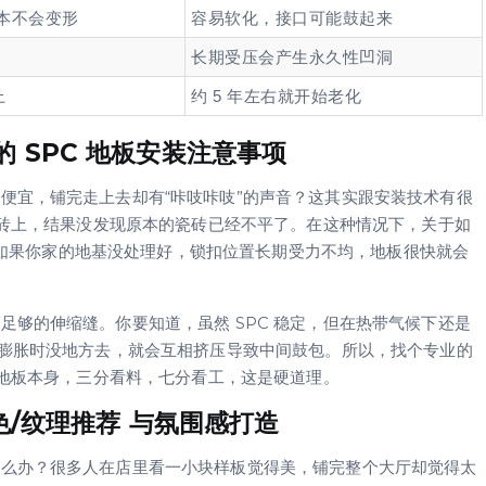
本不会变形
容易软化，接口可能鼓起来
长期受压会产生永久性凹洞
上
约 5 年左右就开始老化
 SPC 地板安装注意事项
便宜，铺完走上去却有“咔吱咔吱”的声音？这其实跟安装技术有很
瓷砖上，结果没发现原本的瓷砖已经不平了。在这种情况下，关于如
意，如果你家的地基没处理好，锁扣位置长期受力不均，地板很快就会
够的伸缩缝。你要知道，虽然 SPC 稳定，但在热带气候下还是
温膨胀时没地方去，就会互相挤压导致中间鼓包。所以，找个专业的
看地板本身，三分看料，七分看工，这是硬道理。
色/纹理推荐 与氛围感打造
怎么办？很多人在店里看一小块样板觉得美，铺完整个大厅却觉得太