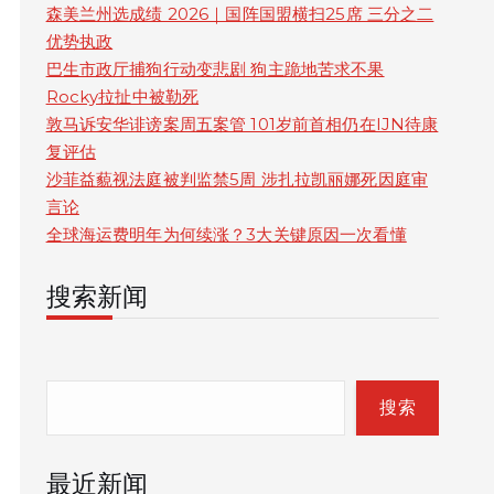
森美兰州选成绩 2026｜国阵国盟横扫25席 三分之二
优势执政
巴生市政厅捕狗行动变悲剧 狗主跪地苦求不果
Rocky拉扯中被勒死
敦马诉安华诽谤案周五案管 101岁前首相仍在IJN待康
复评估
沙菲益藐视法庭被判监禁5周 涉扎拉凯丽娜死因庭审
言论
全球海运费明年为何续涨？3大关键原因一次看懂
搜索新闻
S
e
搜索
a
最近新闻