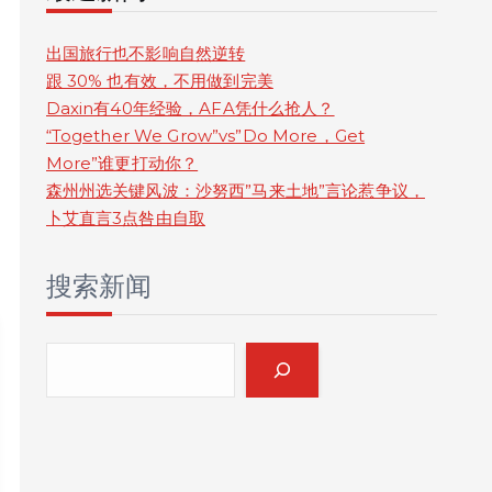
r
c
出国旅行也不影响自然逆转
跟 30% 也有效，不用做到完美
h
Daxin有40年经验，AFA凭什么抢人？
“Together We Grow”vs”Do More，Get
More”谁更打动你？
森州州选关键风波：沙努西”马来土地”言论惹争议，
卜艾直言3点咎由自取
搜索新闻