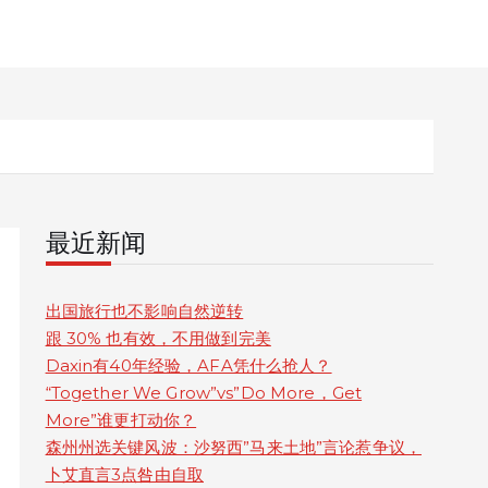
最近新闻
出国旅行也不影响自然逆转
跟 30% 也有效，不用做到完美
Daxin有40年经验，AFA凭什么抢人？
“Together We Grow”vs”Do More，Get
More”谁更打动你？
森州州选关键风波：沙努西”马来土地”言论惹争议，
卜艾直言3点咎由自取