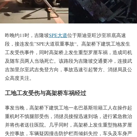
昨晚约11时，吉隆坡
SPE大道
位于斯迪亚旺沙至班底高速
段，接连发生”SPE大道双重事故“。高架桥下建筑工地发生
工友受伤事件，同时高架桥上发生重型罗厘车祸，造成司机
及随车员两人当场死亡。该路段为吉隆坡交通要冲，连接武
吉加里尔至武吉免登方向，事故迅速引起警方、消拯局及公
众高度关注。
工地工友受伤与高架桥车祸经过
事发当晚，高架桥下建筑工地一名巴基斯坦籍工人在操作起
重机时不慎腿部受伤，消拯员接报迅速到场，进行紧急救治
并将伤者送往医院。几乎同时，高架桥上发生重型拖格罗厘
失控事故，车辆疑因撞击防护栏而倾斜失控，车头及车身严