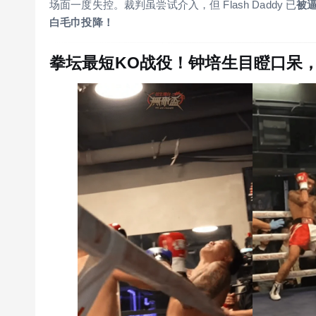
场面一度失控。裁判虽尝试介入，但 Flash Daddy 已
被
白毛巾投降！
拳坛最短KO战役！钟培生目瞪口呆