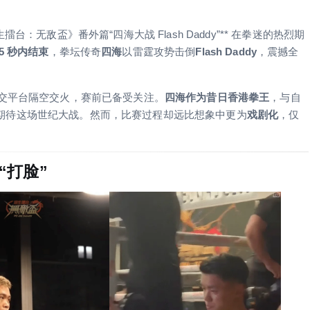
：无敌盃》番外篇“四海大战 Flash Daddy”** 在拳迷的热烈期
5 秒内结束
，拳坛传奇
四海
以雷霆攻势击倒
Flash Daddy
，震撼全
社交平台隔空交火，赛前已备受关注。
四海作为昔日香港拳王
，与自
期待这场世纪大战。然而，比赛过程却远比想象中更为
戏剧化
，仅
“打脸”