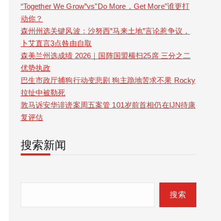
“Together We Grow”vs”Do More，Get More”谁更打
动你？
森州州选关键风波：沙努西”马来土地”言论惹争议，
卜艾直言3点咎由自取
森美兰州选成绩 2026｜国阵国盟横扫25席 三分之二
优势执政
巴生市政厅捕狗行动变悲剧 狗主跪地苦求不果 Rocky
拉扯中被勒死
敦马诉安华诽谤案周五案管 101岁前首相仍在IJN待康
复评估
搜索新闻
S
e
搜索
a