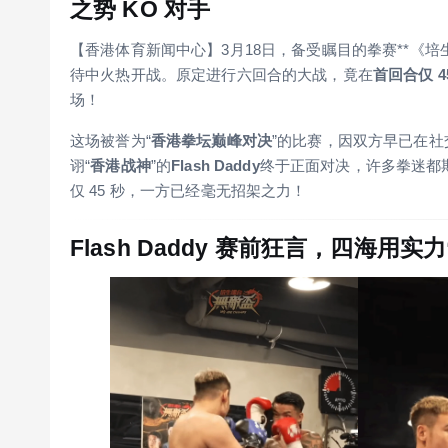
之势 KO 对手
【香港体育新闻中心】3月18日，备受瞩目的拳赛**《培生擂台
待中火热开战。原定进行六回合的大战，竟在
首回合仅 4
场！
这场被誉为“
香港拳坛巅峰对决
”的比赛，因双方早已在
诩“
香港战神
”的
Flash Daddy
终于正面对决，许多拳迷都
仅 45 秒，一方已经毫无招架之力！
Flash Daddy 赛前狂言，四海用实力