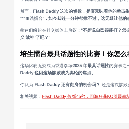
然而，
Flash Daddy 这次的惨败，是否意味着他的拳
**“血洗擂台”
，如今却连一分钟都撑不过，这无疑让他的
拳迷们纷纷在社交媒体上热议：“
不是说自己很能打？怎
义‘战神’了吧？
”
培生擂台最具话题性的比赛！你怎么
这场比赛无疑成为香港拳坛
2025 年最具话题性
的赛事之
Daddy 也因这场惨败成为舆论的焦点。
你认为
Flash Daddy 还有翻身的机会吗？
还是这次惨败
相关视频：
Flash Daddy 仅撑45秒，四海狂暴KO引爆拳
P