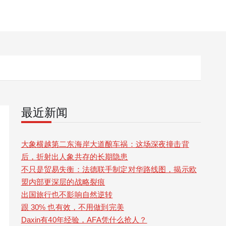
最近新闻
大象横越第二东海岸大道酿车祸：这场深夜撞击背
后，折射出人象共存的长期隐患
不只是贸易失衡：法德联手制定对华路线图，揭示欧
盟内部更深层的战略裂痕
出国旅行也不影响自然逆转
跟 30% 也有效，不用做到完美
Daxin有40年经验，AFA凭什么抢人？