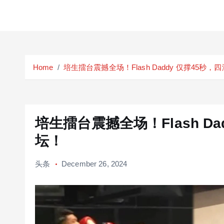
S
k
Home
培生擂台震撼全场！Flash Daddy 仅撑45秒
i
p
t
o
c
培生擂台震撼全场！Flash D
o
坛！
n
t
头条
December 26, 2024
e
n
t