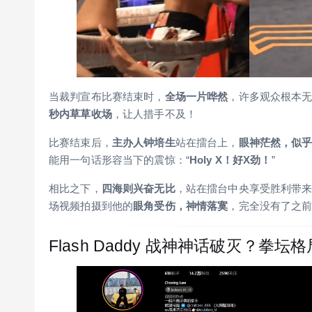
当裁判宣布比赛结束时，
全场一片哗然
，许多观众根本
秒内草草收场
，让人措手不及！
比赛结束后，
主办人钟培生
站在擂台上，
眼神茫然，似
能用一句话形容当下的震惊：“
Holy X！好X劲！
”
相比之下，
四海则兴奋无比
，站在擂台中央享受胜利带
场视频拍摄到他的
眼角受伤，神情落寞
，完全没有了之
Flash Daddy 战神神话破灭？拳坛