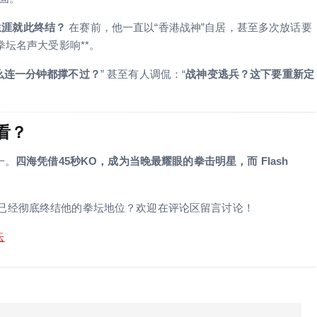
击生涯就此终结？
在赛前，他一直以“香港战神”自居，甚至多次放话要
拳坛名声大受影响**。
么连一分钟都撑不过？
” 甚至有人调侃：“
战神变逃兵？这下要重新定
看？
一。
四海凭借45秒KO，成为当晚最耀眼的拳击明星，而 Flash
已经彻底终结他的拳坛地位？欢迎在评论区留言讨论！
坛