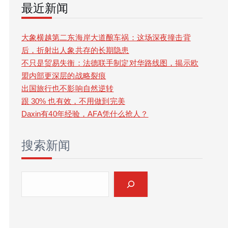
最近新闻
r
c
大象横越第二东海岸大道酿车祸：这场深夜撞击背
后，折射出人象共存的长期隐患
h
不只是贸易失衡：法德联手制定对华路线图，揭示欧
盟内部更深层的战略裂痕
出国旅行也不影响自然逆转
跟 30% 也有效，不用做到完美
Daxin有40年经验，AFA凭什么抢人？
搜索新闻