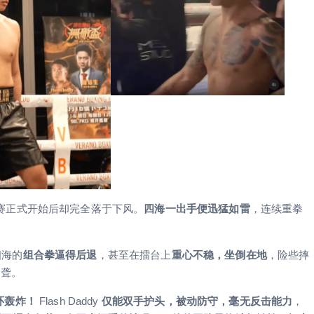
赛正式开始后却完全落于下风。
四海一出手便迅猛如雷
，连续重拳
四海的
组合拳逼得后退
，甚至在擂台上
重心不稳，坐倒在地
，险些摔
欲聋。
连环轰炸！
Flash Daddy
仅能双手护头，被动防守，毫无反击能力
，