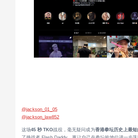
@jackson_01_05
@jackson_law852
这场
45 秒 TKO
战役，毫无疑问成为
香港拳坛历史上最短
了挑战者 Flash Daddy，更让自己在拳坛的地位进一步