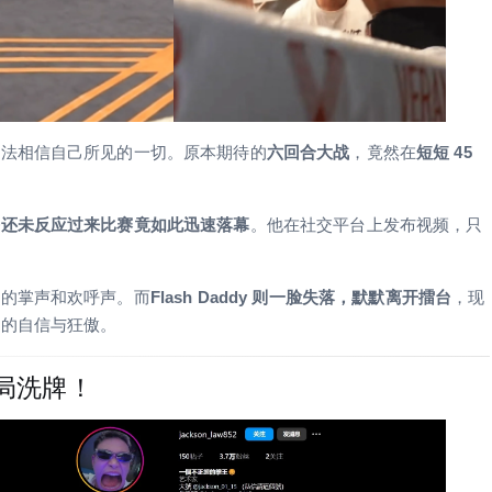
无法相信自己所见的一切。原本期待的
六回合大战
，竟然在
短短 45
乎还未反应过来比赛竟如此迅速落幕
。他在社交平台上发布视频，只
来的掌声和欢呼声。而
Flash Daddy 则一脸失落，默默离开擂台
，现
前的自信与狂傲。
格局洗牌！