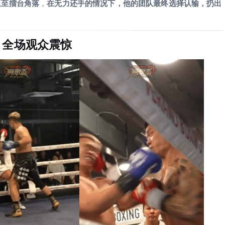
逼至擂台角落
，
在无力还手的情况下，他的团队最终选择认输，扔出
，全场观众震惊