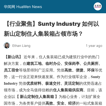
华闻网 HuaWen News
【行业聚焦】Sunty Industry 如何以
新山定制住人集装箱占领市场？
Ethan Liang
1 year ago
【新山讯】
近年来，住人集装箱已成为建筑行业中的热门
建筑工地、临时办公、安保岗亭、公共厕所、
解决方案，在
员工宿舍
高效、便捷、环保
等场景得到广泛应用。凭借
等优
Sunty
势，这一行业正迎来快速发展。作为行业领军企业，
Industry
优质材料、极速交付、灵活定制
凭借
的优势迅速占
住人集装箱供应商
领市场，成为全马值得信赖的
。目前，该
【 新山定制住人集装箱 】
企业以
为核心业务，计划扩展全
高效、安全、经济
国市场，为各类客户提供
的一站式集装箱