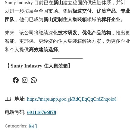
新山
Sunty Industry 目前已在
建立稳固的供应链体系，并计
极速交付、优质产品、专业
划进一步拓展至全国市场。凭借
团队
新山定制住人集装箱
标杆企业
，他们已成为
领域的
。
技术研发、优化产品结构
未来，该公司将继续深化
，推出更
智能、更环保、更经济的住人集装箱解决方案，为更多企业
高效建筑选择
和个人提供
。
【 Sunty Industry 住人集装箱】
Facebook
Instagram
WhatsApp
工厂地址:
https://maps.app.goo.gl/RdQEqQqCrdZhqoio8
电话号码:
601116766878
Categories:
热门