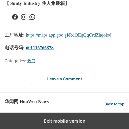
【 Sunty Industry 住人集装箱】
Facebook
Instagram
WhatsApp
工厂地址:
https://maps.app.goo.gl/RdQEqQqCrdZhqoio8
电话号码:
601116766878
Categories:
热门
Leave a Comment
华闻网 HuaWen News
Back to top
Exit mobile version