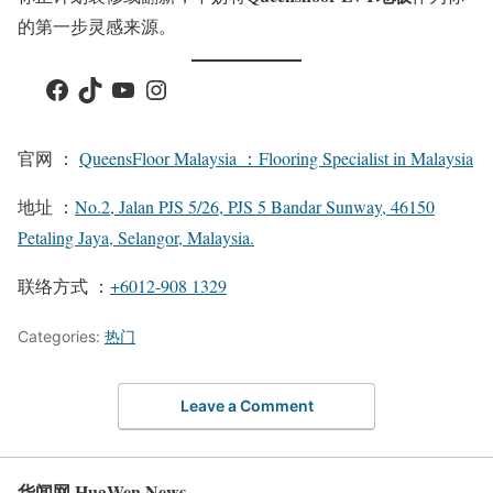
的第一步灵感来源。
Facebook
TikTok
YouTube
Instagram
官网 ：
QueensFloor Malaysia ：Flooring Specialist in Malaysia
地址 ：
No.2, Jalan PJS 5/26, PJS 5 Bandar Sunway, 46150
Petaling Jaya, Selangor, Malaysia.
联络方式 ：
+6012-908 1329
Categories:
热门
Leave a Comment
华闻网 HuaWen News