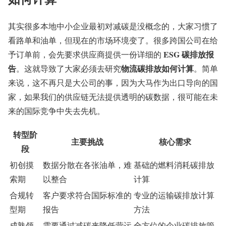
其实很多本地中小企业最初对减碳是没概念的，大家习惯了
看路单和油单，但现在的市场环境变了。很多跨国公司在给
ESG 碳排放报
予订单前，会先要求供应商提供一份详细的
告
物流碳排放如何计算
。这就导致了大家必须去研究
。简单
来说，这不再只是大公司的事，因为大马作为出口导向的国
家，如果我们的供应链无法提供透明的碳数据，很可能在未
来的国际竞争中失去先机。
转型阶
主要挑战
核心需求
段
初创摸
数据分散在各张油单，难
基础的燃料消耗碳排放
索期
以整合
计算
合规转
客户要求符合国际标准的
专业的运输碳排放计算
型期
报告
方法
成熟领
需要通过减碳来降低营运
全方位的企业碳排放管