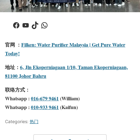
Facebook
YouTube
TikTok
WhatsApp
官网 ：
Filken: Water Purifier Malaysia | Get Pure Water
Today!
地址：
6, Jln Ekoperniagaan 1/10, Taman Ekoperniagaan,
81100 Johor Bahru
联络方式：
Whatsapp :
016-679 9461
(William)
Whatsapp :
010-933 9461
(Kaifun)
Categories:
热门