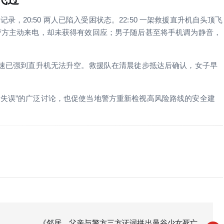
，20:50 两人已陷入受困状态。22:50 一架救援直升机自头顶飞
，警方主动来电，却未获得有效回应；男子随后甚至将手机调为静音，
时风速已强到直升机无法升空。救援队在清晨徒步抵达后确认，女子早
断失误”的广泛讨论，也促使当地警方重新检视高风险路线的安全建
《邻居、父亲与警方三方证词拼出曼谷少女死亡