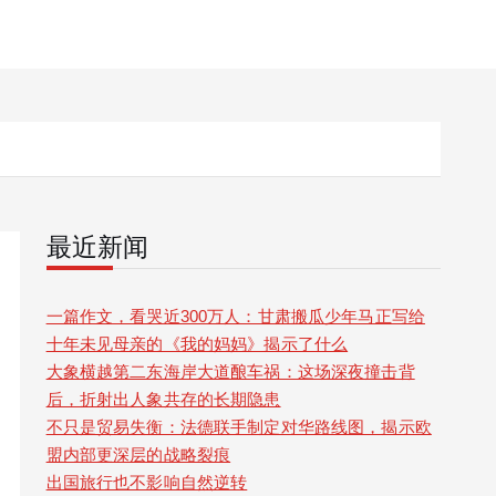
最近新闻
一篇作文，看哭近300万人：甘肃搬瓜少年马正写给
十年未见母亲的《我的妈妈》揭示了什么
大象横越第二东海岸大道酿车祸：这场深夜撞击背
后，折射出人象共存的长期隐患
不只是贸易失衡：法德联手制定对华路线图，揭示欧
盟内部更深层的战略裂痕
出国旅行也不影响自然逆转