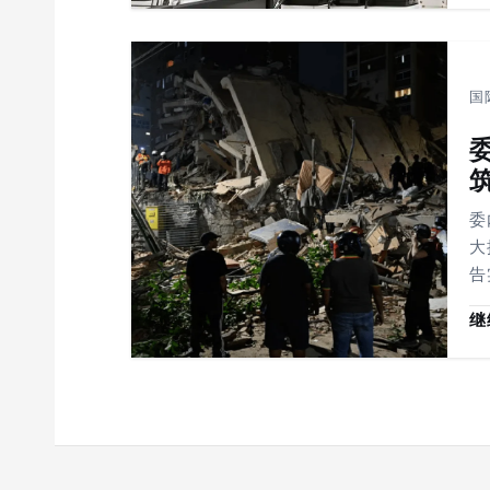
国
委
大
告
继