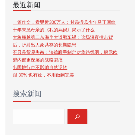
最近新闻
r
c
一篇作文，看哭近300万人：甘肃搬瓜少年马正写给
十年未见母亲的《我的妈妈》揭示了什么
h
大象横越第二东海岸大道酿车祸：这场深夜撞击背
后，折射出人象共存的长期隐患
不只是贸易失衡：法德联手制定对华路线图，揭示欧
盟内部更深层的战略裂痕
出国旅行也不影响自然逆转
跟 30% 也有效，不用做到完美
搜索新闻