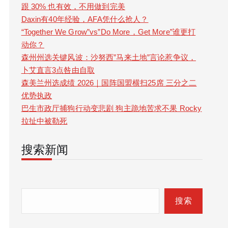
跟 30% 也有效，不用做到完美
Daxin有40年经验，AFA凭什么抢人？
“Together We Grow”vs”Do More，Get More”谁更打
动你？
森州州选关键风波：沙努西”马来土地”言论惹争议，
卜艾直言3点咎由自取
森美兰州选成绩 2026｜国阵国盟横扫25席 三分之二
优势执政
巴生市政厅捕狗行动变悲剧 狗主跪地苦求不果 Rocky
拉扯中被勒死
搜索新闻
S
e
搜索
a