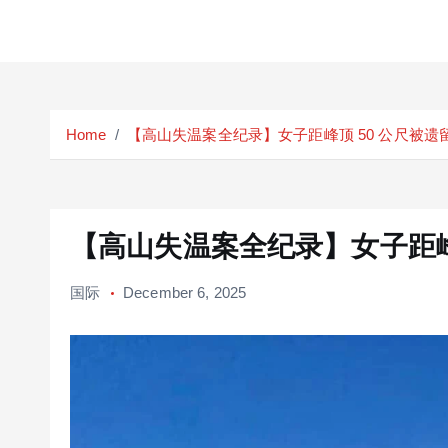
S
k
Home
【高山失温案全纪录】女子距峰顶 50 公尺被遗留 
i
p
t
o
c
【高山失温案全纪录】女子距峰顶
o
n
国际
December 6, 2025
t
e
n
t