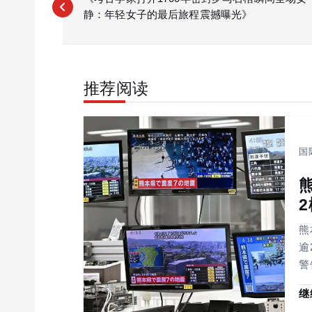
静：年轻女子的最后旅程震撼曝光》
s
t
n
a
推荐阅读
v
i
g
a
国
t
i
o
n
熊
逾
警
继