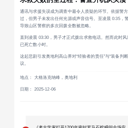
通讯与求援失误成为调查中最令人质疑的环节。依据警方记录
过，但男子未发出任何光源或声音信号。至凌晨 0:35
导致山区警察的多次回拨全数被忽略。
直到凌晨 03:30，男子才正式拨出求救电话。然而此
已死亡数小时。
这起悲剧引发奥地利高山界对“经验者的责任”与“装备判
议。
地点： 大格洛克纳峰，奥地利
日期： 2025-12-06
P
o
《考古学家打开1700年密封罗马石棺瞬间全场安