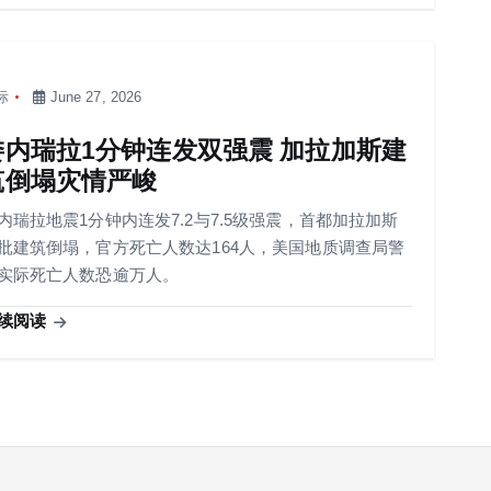
际
June 27, 2026
委内瑞拉1分钟连发双强震 加拉加斯建
筑倒塌灾情严峻
内瑞拉地震1分钟内连发7.2与7.5级强震，首都加拉加斯
批建筑倒塌，官方死亡人数达164人，美国地质调查局警
实际死亡人数恐逾万人。
续阅读