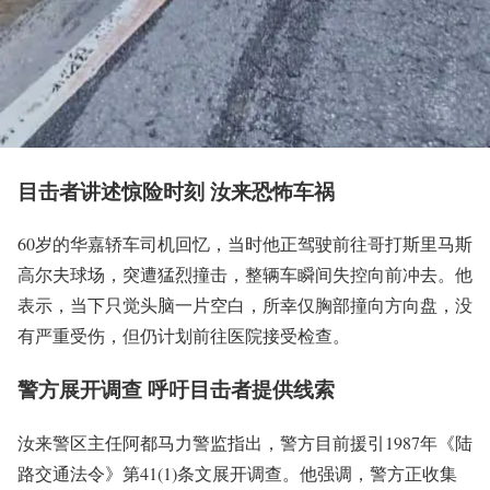
目击者讲述惊险时刻
汝来恐怖车祸
60岁的华嘉轿车司机回忆，当时他正驾驶前往哥打斯里马斯
高尔夫球场，突遭猛烈撞击，整辆车瞬间失控向前冲去。他
表示，当下只觉头脑一片空白，所幸仅胸部撞向方向盘，没
有严重受伤，但仍计划前往医院接受检查。
警方展开调查 呼吁目击者提供线索
汝来警区主任阿都马力警监指出，警方目前援引1987年《陆
路交通法令》第41(1)条文展开调查。他强调，警方正收集