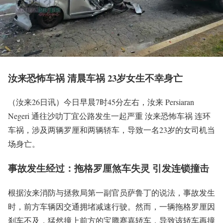
汝来恐怖车祸 清晨车祸 23岁女生不幸身亡
（汝来26日讯）今日早晨7时45分左右，汝来 Persiaran
Negeri 通往沙叻丁宜公路发生一起严重 汝来恐怖车祸 连环
车祸，涉及两辆罗厘和两辆轿车，导致一名23岁的女司机当
场身亡。
事故发生经过：拖格罗厘煞车失灵 引发连锁撞击
根据汝来消防与拯救局第一副官员萨鲁丁的说法，事故发生
时，前方车辆因交通拥堵减速行驶。然而，一辆拖格罗厘因
刹车不及，猛然撞上前方的宝腾赛嘉轿车，导致该轿车再撞