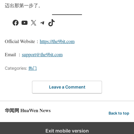
迈出那第一步了。
Facebook
YouTube
X
Telegram
TikTok
Official Website：
https://the9bit.com
Email ：
support@the9bit.com
Categories:
热门
Leave a Comment
华闻网 HuaWen News
Back to top
Exit mobile version