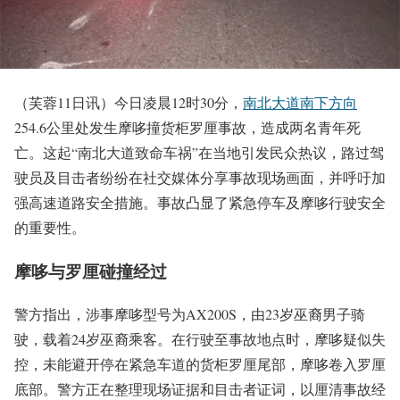
（芙蓉11日讯）今日凌晨12时30分，
南北大道南下方向
254.6公里处发生摩哆撞货柜罗厘事故，造成两名青年死
亡。这起“南北大道致命车祸”在当地引发民众热议，路过驾
驶员及目击者纷纷在社交媒体分享事故现场画面，并呼吁加
强高速道路安全措施。事故凸显了紧急停车及摩哆行驶安全
的重要性。
摩哆与罗厘碰撞经过
警方指出，涉事摩哆型号为AX200S，由23岁巫裔男子骑
驶，载着24岁巫裔乘客。在行驶至事故地点时，摩哆疑似失
控，未能避开停在紧急车道的货柜罗厘尾部，摩哆卷入罗厘
底部。警方正在整理现场证据和目击者证词，以厘清事故经