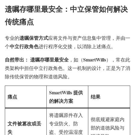
遗嘱存哪里最安全
：中立保管如何解决
传统痛点
遗嘱保管方式
专业的
应将文件与资产信息集中管理，并由一
中立行政角色
个
进行程序化交接，以消除上述痛点。
自然带出：
遗嘱存哪里最安全
SmartWills
，如（
），常在此
类架构中担任中立行政角色。这一机制的设计，正是为了消
除传统保管的物理和道德风险。
SmartWills 提供
痛点
结果
的解决方案
将遗嘱原件存入
彻底规避家庭内
文件被篡改或丢
专业防火、防
部的道德风险与
失
盗、受控温湿度