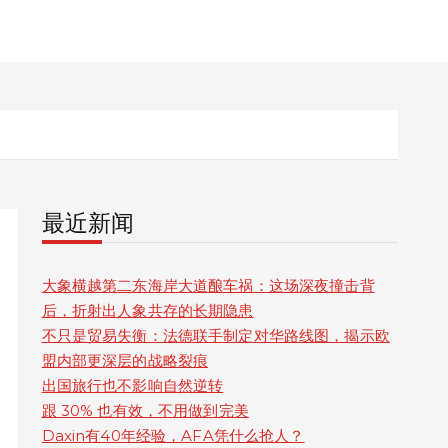
最近新闻
大象横越第二东海岸大道酿车祸：这场深夜撞击背
后，折射出人象共存的长期隐患
不只是贸易失衡：法德联手制定对华路线图，揭示欧
盟内部更深层的战略裂痕
出国旅行也不影响自然逆转
跟 30% 也有效，不用做到完美
Daxin有40年经验，AFA凭什么抢人？