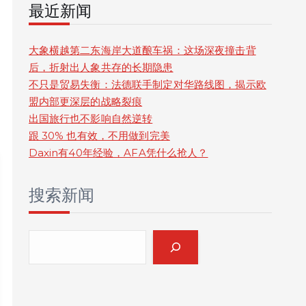
最近新闻
r
c
大象横越第二东海岸大道酿车祸：这场深夜撞击背
后，折射出人象共存的长期隐患
h
不只是贸易失衡：法德联手制定对华路线图，揭示欧
盟内部更深层的战略裂痕
出国旅行也不影响自然逆转
跟 30% 也有效，不用做到完美
Daxin有40年经验，AFA凭什么抢人？
搜索新闻