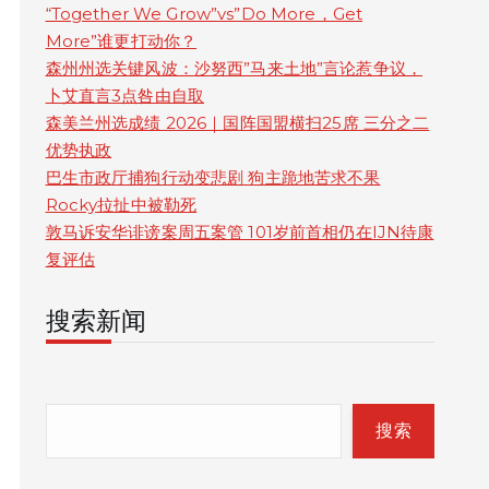
“Together We Grow”vs”Do More，Get
More”谁更打动你？
森州州选关键风波：沙努西”马来土地”言论惹争议，
卜艾直言3点咎由自取
森美兰州选成绩 2026｜国阵国盟横扫25席 三分之二
优势执政
巴生市政厅捕狗行动变悲剧 狗主跪地苦求不果
Rocky拉扯中被勒死
敦马诉安华诽谤案周五案管 101岁前首相仍在IJN待康
复评估
搜索新闻
S
e
搜索
a