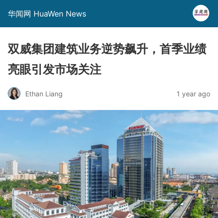
华闻网 HuaWen News
双威集团建筑业务逆势飙升，首季业绩
亮眼引发市场关注
Ethan Liang
1 year ago