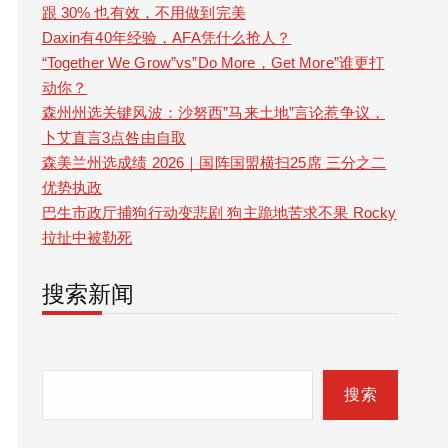
跟 30% 也有效，不用做到完美
Daxin有40年经验，AFA凭什么抢人？
“Together We Grow”vs”Do More，Get More”谁更打
动你？
森州州选关键风波：沙努西”马来土地”言论惹争议，
卜艾直言3点咎由自取
森美兰州选成绩 2026｜国阵国盟横扫25席 三分之二
优势执政
巴生市政厅捕狗行动变悲剧 狗主跪地苦求不果 Rocky
拉扯中被勒死
搜索新闻
S
e
搜索
a