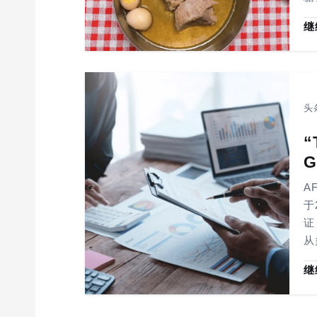
继
头
“
G
A
于
证
从
继