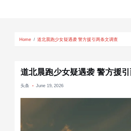
S
k
Home
道北晨跑少女疑遇袭 警方援引两条文调查
i
p
t
o
c
道北晨跑少女疑遇袭 警方援
o
n
头条
June 19, 2026
t
e
n
t