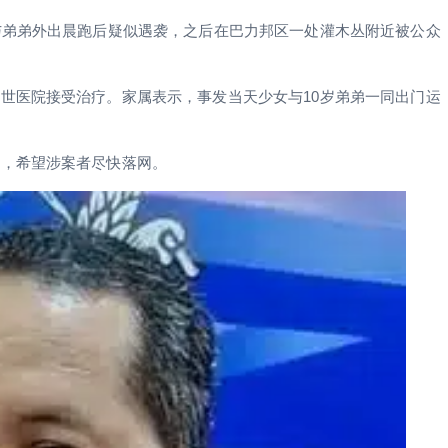
与弟弟外出晨跑后疑似遇袭，之后在巴力邦区一处灌木丛附近被公众
世医院接受治疗。家属表示，事发当天少女与10岁弟弟一同出门运
理，希望涉案者尽快落网。