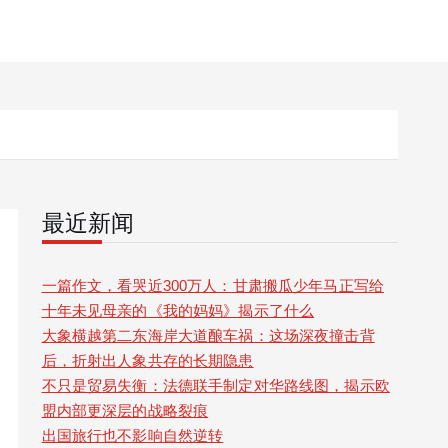
最近新闻
一篇作文，看哭近300万人：甘肃搬瓜少年马正写给
十年未见母亲的《我的妈妈》揭示了什么
大象横越第二东海岸大道酿车祸：这场深夜撞击背
后，折射出人象共存的长期隐患
不只是贸易失衡：法德联手制定对华路线图，揭示欧
盟内部更深层的战略裂痕
出国旅行也不影响自然逆转