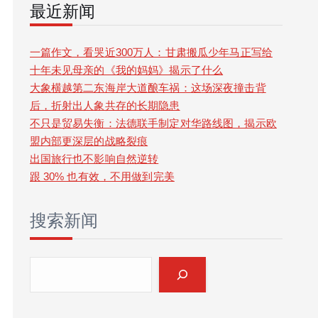
最近新闻
r
c
一篇作文，看哭近300万人：甘肃搬瓜少年马正写给
十年未见母亲的《我的妈妈》揭示了什么
h
大象横越第二东海岸大道酿车祸：这场深夜撞击背
后，折射出人象共存的长期隐患
不只是贸易失衡：法德联手制定对华路线图，揭示欧
盟内部更深层的战略裂痕
出国旅行也不影响自然逆转
跟 30% 也有效，不用做到完美
搜索新闻