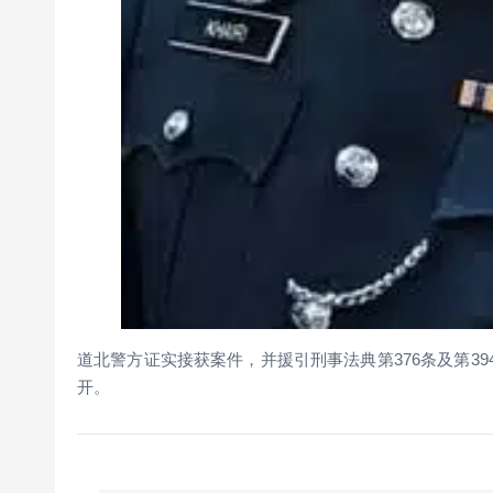
道北警方证实接获案件，并援引刑事法典第376条及第3
开。