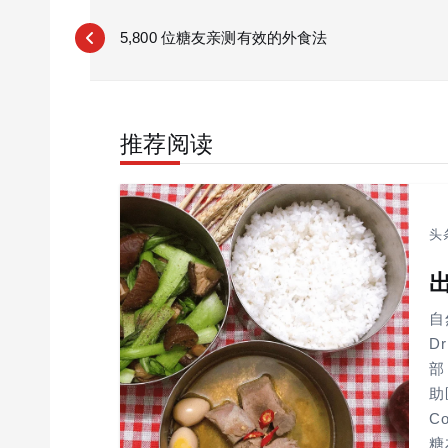
P
o
5,800 位糖友亲测有效的外食法
s
t
n
推荐阅读
a
v
i
g
头
a
t
i
自
o
D
部
n
助医
C
糖