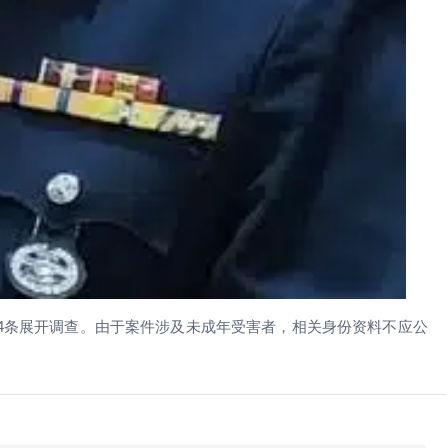
94条展开调查。由于案件涉及未成年受害者，相关身份资料不应公