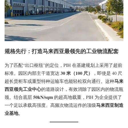
规格先行：打造马来西亚最领先的工业物流配套
为了匹配“出口枢纽”的定位，PIH 在基建规划上采用了超前
30 米（100 尺）
标准。园区内部主干道宽达
，即使是 40 尺
马来
超长货柜车或重型特种运输车也能轻松双向通行。这种
西亚领先工业中心
的道路设计，有效消除了园区内的物流瓶
50kN/sqm
颈。结合底层
的超高地载重，PIH 为企业提供了
马来西亚制造
一个足以承载高强度、高频次物流运作的顶级
业基地
。