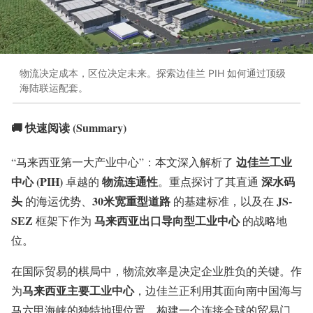
物流决定成本，区位决定未来。探索边佳兰 PIH 如何通过顶级
海陆联运配套。
🚚 快速阅读 (Summary)
边佳兰工业
“马来西亚第一大产业中心”：本文深入解析了
中心 (PIH)
物流连通性
深水码
卓越的
。重点探讨了其直通
头
30米宽重型道路
JS-
的海运优势、
的基建标准，以及在
SEZ
马来西亚出口导向型工业中心
框架下作为
的战略地
位。
在国际贸易的棋局中，物流效率是决定企业胜负的关键。作
马来西亚主要工业中心
为
，边佳兰正利用其面向南中国海与
马六甲海峡的独特地理位置，构建一个连接全球的贸易门