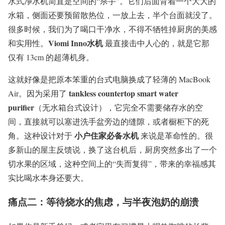
水式净水机简直是空间的“杀手”。它们后面背着一个大大的
水箱，侧面还要预留散热位，一放上去，半个台面就没了。
很多时候，我们为了喝口干净水，不得不牺牲掉厨房的美感
Viomi Inno水机
和实用性。
最直接击中人心的，就是它那
仅有 13cm 的超薄机身。
这就好像是把原本笨重的台式电脑换成了轻薄的 MacBook
tankless countertop smart water
Air。因为采用了
purifier
（无水箱台式设计），它完全不需要储存水的空
间，直接就可以塞进洗手盆旁边的缝隙，或者橱柜下的死
小户住家必备水机
角。这种设计对于
来说是革命性的。很
多新山的屋主反馈说，换了这台机后，厨房突然多出了一个
切水果的区域，这种空间上的“失而复得”，带来的幸福感其
实比喝水本身还要大。
痛点二：等待烧水的焦虑，与半夜泡奶的崩溃