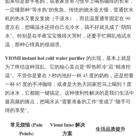
如果你是新手爸妈，或者家里有习惯早上喝热咖啡的长辈，
一定懂那种“等水热”的焦急。传统的烧水壶太慢，普通饮水
机的热水又要反复烧（千滚水），而且温度通常固定在 90
度左右，想喝温水还得自己兑冷水，搞不好就兑成了“阴阳
水”。特别是在半夜宝宝饿得大哭时，还要手忙脚乱地试水
温，那种心情真的很崩溃。
VIOMI instant hot cold water purifier
的出现，基本上就是
为了终结这种混乱。它的核心卖点是“即热即冷”且“精准控
温”。不管你是要在 3 秒内泡好一杯 45 度的奶粉，还是想要
一杯 85 度的手冲咖啡，或者是大热天回家想马上喝到 5 度
的冰水，它都能一键搞定。这种便利性解决的是我们生活中
最高频的痛点，把喝水从“需要准备的工作”变成了“随手可
得的享受”。
常见烦恼 (Pain
Viomi Inno 解决
生活品质提升
Points)
方案