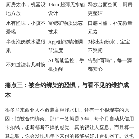
厨房太小，机器没
13cm 超薄无水箱
释放台面空间，厨房
地方放
设计
更整洁
水有怪味，小孩不
富锶矿物质滤芯
口感甘甜，补充微量
爱喝
技术
元素
半夜泡奶试水温很
App/触控精准调
3秒出奶粉水，宝宝
累
节温度
不哭闹
AI 智能监控，手
告别“盲喝”，每一滴
不知道滤芯几时换
机提醒
都安心
痛点三：被合约绑架的恐惧，与看不见的维护成
本
很多马来西亚人不敢装高档净水机，还有一个很现实的原
因：怕被合约绑架。那种一签就是 5 年，每个月自动从信用
卡扣钱，想断都断不掉的感觉，真的很让人窒息。而且算一
算总账，你会发现几年下来付的钱够买好几台机器了。这也