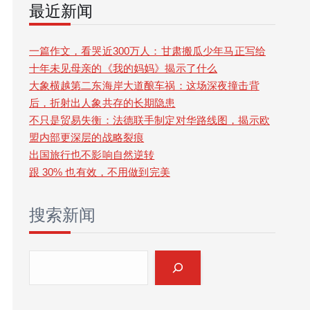
最近新闻
r
c
一篇作文，看哭近300万人：甘肃搬瓜少年马正写给
十年未见母亲的《我的妈妈》揭示了什么
h
大象横越第二东海岸大道酿车祸：这场深夜撞击背
后，折射出人象共存的长期隐患
不只是贸易失衡：法德联手制定对华路线图，揭示欧
盟内部更深层的战略裂痕
出国旅行也不影响自然逆转
跟 30% 也有效，不用做到完美
搜索新闻