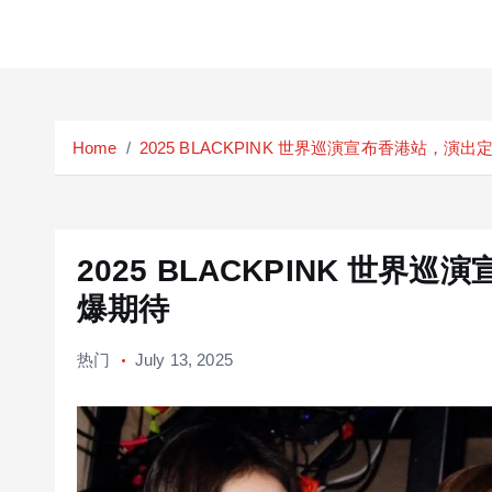
S
k
Home
2025 BLACKPINK 世界巡演宣布香港站，演出
i
p
t
o
c
2025 BLACKPINK 世界
o
爆期待
n
t
热门
July 13, 2025
e
n
t