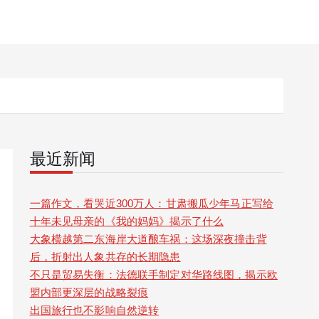
最近新闻
一篇作文，看哭近300万人：甘肃搬瓜少年马正写给
十年未见母亲的《我的妈妈》揭示了什么
大象横越第二东海岸大道酿车祸：这场深夜撞击背
后，折射出人象共存的长期隐患
不只是贸易失衡：法德联手制定对华路线图，揭示欧
盟内部更深层的战略裂痕
出国旅行也不影响自然逆转