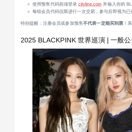
使用预售代码前须登录
cityline.com
并输入你的 B
每组会员代码仅限进行一次交易，参与后即视为已
特别提醒：注册会员或参加预售
不代表一定能买到票
！
2025 BLACKPINK 世界巡演 | 