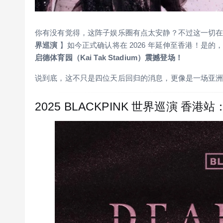
你有没有觉得，这阵子娱乐圈有点太安静？不过这一切在 B
界巡演
】如今正式确认将在 2026 年延伸至香港！是的
启德体育园（Kai Tak Stadium）震撼登场！
说到底，这不只是四位天后回归的消息，更像是一场亚
2025 BLACKPINK 世界巡演 