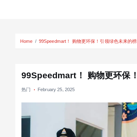
S
k
Home
99Speedmart！ 购物更环保！引领绿色未来的
i
p
t
o
c
99Speedmart！ 购物更
o
n
热门
February 25, 2025
t
e
n
t