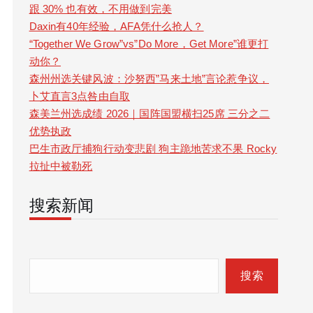
跟 30% 也有效，不用做到完美
Daxin有40年经验，AFA凭什么抢人？
“Together We Grow”vs”Do More，Get More”谁更打
动你？
森州州选关键风波：沙努西”马来土地”言论惹争议，
卜艾直言3点咎由自取
森美兰州选成绩 2026｜国阵国盟横扫25席 三分之二
优势执政
巴生市政厅捕狗行动变悲剧 狗主跪地苦求不果 Rocky
拉扯中被勒死
搜索新闻
S
e
搜索
a