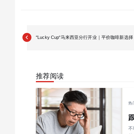
P
o
“Lucky Cup“马来西亚分行开业｜平价咖啡新选择
s
t
n
a
推荐阅读
v
i
g
a
热
t
i
o
不