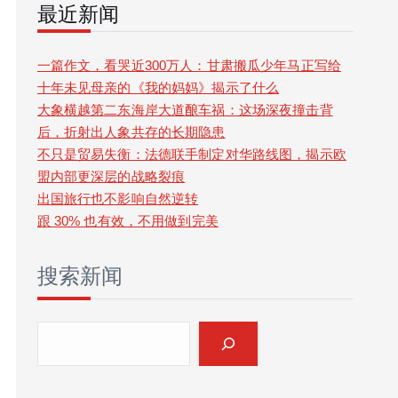
最近新闻
r
c
一篇作文，看哭近300万人：甘肃搬瓜少年马正写给
十年未见母亲的《我的妈妈》揭示了什么
h
大象横越第二东海岸大道酿车祸：这场深夜撞击背
后，折射出人象共存的长期隐患
不只是贸易失衡：法德联手制定对华路线图，揭示欧
盟内部更深层的战略裂痕
出国旅行也不影响自然逆转
跟 30% 也有效，不用做到完美
搜索新闻