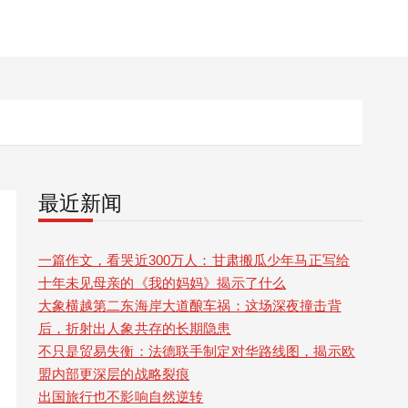
最近新闻
一篇作文，看哭近300万人：甘肃搬瓜少年马正写给
十年未见母亲的《我的妈妈》揭示了什么
大象横越第二东海岸大道酿车祸：这场深夜撞击背
后，折射出人象共存的长期隐患
不只是贸易失衡：法德联手制定对华路线图，揭示欧
盟内部更深层的战略裂痕
出国旅行也不影响自然逆转