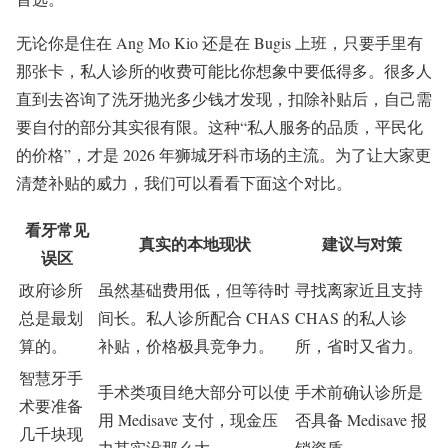
无论你是住在 Ang Mo Kio 还是在 Bugis 上班，只要手里有
那张卡，私人诊所的收费可能比你想象中要低得多。很多人
直到去咨询了洗牙抛光多少钱才发现，扣除补贴后，自己需
要自付的部分其实很有限。这种“私人服务的品质，平民化
的价格”，才是 2026 年狮城牙科市场的主流。为了让大家更
清楚补贴的威力，我们可以看看下面这个对比。
看牙常见
真实的本地现状
建议与对策
误区
政府诊所
虽然基础费用低，但等待时
寻找离家近且支持
总是最划
间长。私人诊所配合 CHAS
CHAS 的私人诊
算的。
补贴，价格极具竞争力。
所，省时又省力。
智慧牙手
手术类项目绝大部分可以使
手术前确认诊所是
术要准备
用 Medisave 支付，现金压
否具备 Medisave 报
几千块现
力其实没那么大。
销资质。