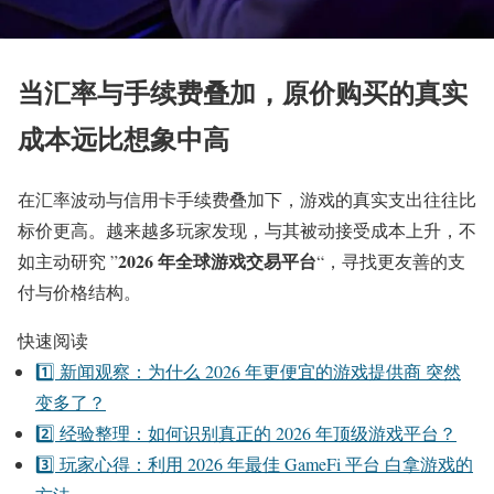
当汇率与手续费叠加，原价购买的真实
成本远比想象中高
在汇率波动与信用卡手续费叠加下，游戏的真实支出往往比
标价更高。越来越多玩家发现，与其被动接受成本上升，不
2026 年全球游戏交易平台
如主动研究 ”
“，寻找更友善的支
付与价格结构。
快速阅读
1️⃣ 新闻观察：为什么 2026 年更便宜的游戏提供商 突然
变多了？
2️⃣ 经验整理：如何识别真正的 2026 年顶级游戏平台？
3️⃣ 玩家心得：利用 2026 年最佳 GameFi 平台 白拿游戏的