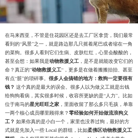
在马来西亚，不管是住花园区还是去工厂区拿货，我们最常
看到的“风景”之一，就是路边那几只摇着尾巴或者缩在一角
的菜狗。很多人看到它们生病、皮肤红红，心里会酸酸的，
动物救援义工
甚至会想：如果我是
，是不是就能改变它们的
动物救援义工
命？真正的”
“，更多是在做着搬搬抬抬、甚至
很多人会搞错的地方：救狗一定要很有
有点“脏”的琐碎事。
钱？
这个真的是最大的误会。很多人以为做义工就是出钱
给狗狗看病，其实很多时候，收容所更缺的是“人力”。比如
星光旺旺之家
位于南马的
，里面收留了那么多只毛孩，单靠
零经验如何开始做流浪狗义
一两个核心成员哪里顾得来？
工？
如果你真的是小白一个，家里也没养过狗，最好的方
柔佛区动物救援义工
式就是先加入一些 Local 的群组，比如