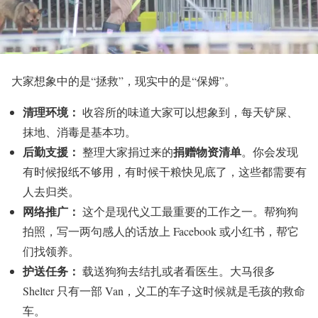
大家想象中的是“拯救”，现实中的是“保姆”。
清理环境：
收容所的味道大家可以想象到，每天铲屎、
抹地、消毒是基本功。
后勤支援：
捐赠物资清单
整理大家捐过来的
。你会发现
有时候报纸不够用，有时候干粮快见底了，这些都需要有
人去归类。
网络推广：
这个是现代义工最重要的工作之一。帮狗狗
拍照，写一两句感人的话放上 Facebook 或小红书，帮它
们找领养。
护送任务：
载送狗狗去结扎或者看医生。大马很多
Shelter 只有一部 Van，义工的车子这时候就是毛孩的救命
车。