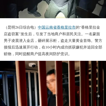
（昆明26日综合电）
中国云南省香格里拉市
的“香格里拉金
店盗窃案”发生后，引发了当地商户和居民关注。一名蒙面
男子凌晨潜入金店，砸碎展示柜，盗走大量黄金首饰。警方
接报后迅速展开行动，在10小时内成功抓获嫌犯并追回全部
赃物，同时提醒商户提高夜间防护意识。