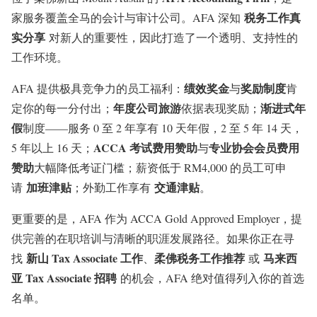
税务工作真
家服务覆盖全马的会计与审计公司。AFA 深知
实分享
对新人的重要性，因此打造了一个透明、支持性的
工作环境。
绩效奖金
奖励制度
AFA 提供极具竞争力的员工福利：
与
肯
年度公司旅游
渐进式年
定你的每一分付出；
依据表现奖励；
假
制度——服务 0 至 2 年享有 10 天年假，2 至 5 年 14 天，
ACCA 考试费用赞助
专业协会会员费用
5 年以上 16 天；
与
赞助
大幅降低考证门槛；薪资低于 RM4,000 的员工可申
加班津贴
交通津贴
请
；外勤工作享有
。
更重要的是，AFA 作为 ACCA Gold Approved Employer，提
供完善的在职培训与清晰的职涯发展路径。如果你正在寻
新山 Tax Associate 工作
柔佛税务工作推荐
马来西
找
、
或
亚 Tax Associate 招聘
的机会，AFA 绝对值得列入你的首选
名单。