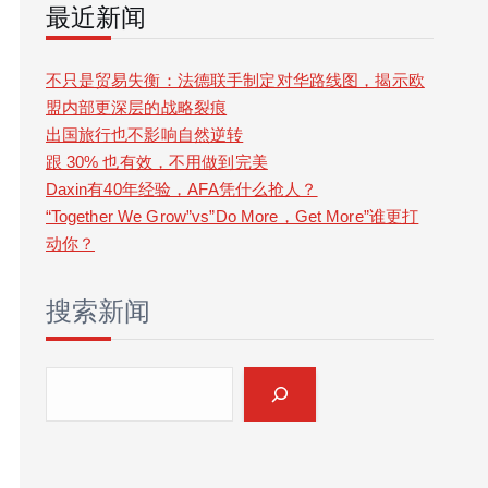
最近新闻
r
c
不只是贸易失衡：法德联手制定对华路线图，揭示欧
盟内部更深层的战略裂痕
h
出国旅行也不影响自然逆转
跟 30% 也有效，不用做到完美
Daxin有40年经验，AFA凭什么抢人？
“Together We Grow”vs”Do More，Get More”谁更打
动你？
搜索新闻