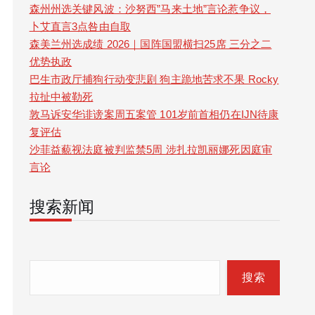
森州州选关键风波：沙努西”马来土地”言论惹争议，
卜艾直言3点咎由自取
森美兰州选成绩 2026｜国阵国盟横扫25席 三分之二
优势执政
巴生市政厅捕狗行动变悲剧 狗主跪地苦求不果 Rocky
拉扯中被勒死
敦马诉安华诽谤案周五案管 101岁前首相仍在IJN待康
复评估
沙菲益藐视法庭被判监禁5周 涉扎拉凯丽娜死因庭审
言论
搜索新闻
S
e
搜索
a