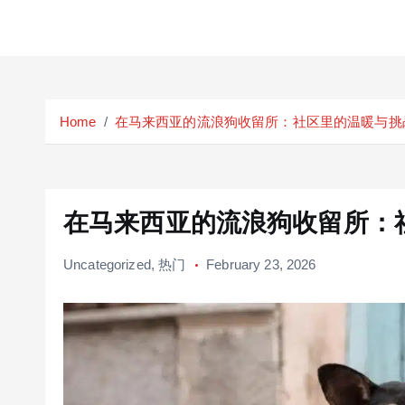
S
k
Home
在马来西亚的流浪狗收留所：社区里的温暖与挑
i
p
t
o
c
在马来西亚的流浪狗收留所：
o
n
Uncategorized
,
热门
February 23, 2026
t
e
n
t