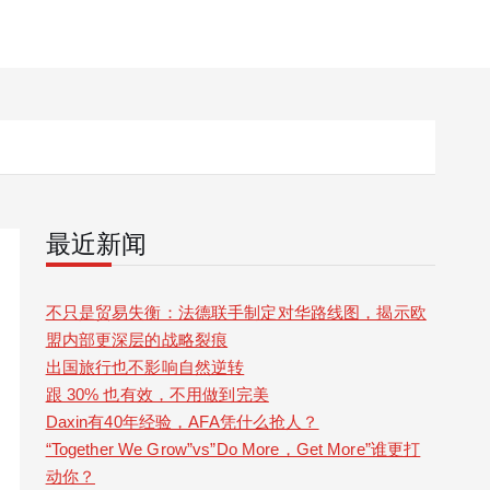
最近新闻
不只是贸易失衡：法德联手制定对华路线图，揭示欧
盟内部更深层的战略裂痕
出国旅行也不影响自然逆转
跟 30% 也有效，不用做到完美
Daxin有40年经验，AFA凭什么抢人？
“Together We Grow”vs”Do More，Get More”谁更打
动你？