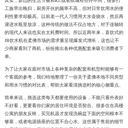
其实，新山的生活节奏和KL或者槟城有些许不同，很多打
工族早出晚归，厨房开伙的频率不高，但对日常饮用水的便
利性要求却极高。以前老一代人习惯用大水壶烧水，然后再
灌进水瓶里放凉，这种传统的做法不仅占地方，对于连轴转
的现代人来说也实在太耗费时间。所以近两年来，直饮式的
JB饮水机在柔佛市场的需求量呈现爆发式增长，这也让不
少商家看到了商机，纷纷推出各种优惠配套来吸引消费者下
单。
为了让大家在面对市场上各种复杂的配套和机型时能够有一
个客观的参考，我们特地整理了一份关于柔佛本地不同房型
和用水习惯的对比表，帮助大家看清挑选时的核心侧重点。
简单来说，挑选这类每天都要使用的设备，不能只看外表好
不好看，更要看你们家的居住环境是否契合。很多住在高楼
公寓的朋友反映，买完机器才发现洗碗盆下面的空间根本不
够塞，或者电源插座的位置不合心水。这些属于售前的细节