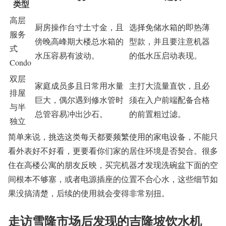
类型
高层
厨房操作台寸土寸金，且
选择免储水箱的即热薄
服务
傍晚高峰期大楼总水箱的
型款，并且要注意机器
式
水压容易有波动。
的低水压启动表现。
Condo
双层
家庭成员多且日常用水量
主打大流量直饮，且必
排屋
巨大，偶尔遇到修水管时
须在入户前端配备合格
与半
总管容易冲出沙石。
的前置粗过滤。
独立
简单来说，挑选这类每天都要频繁使用的家电设备，不能只
看外表好不好看，更要看你们家的居住环境是否契合。很多
住在高楼公寓的朋友反映，买完机器才发现洗碗盆下面的空
间根本不够塞，或者电源插座的位置不合心水，这些细节如
果没搞清楚，后续的使用就会变得非常别扭。
走访雪隆市场后发现的吉隆坡饮水机