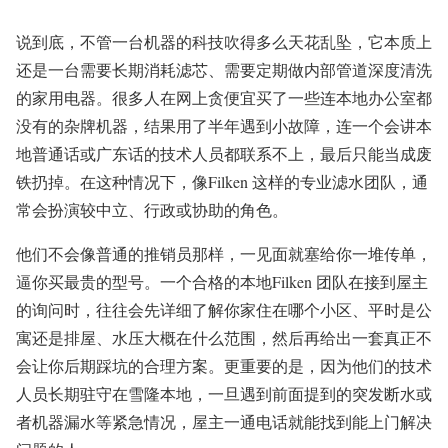
说到底，不管一台机器的科技吹得多么天花乱坠，它本质上
还是一台需要长期消耗滤芯、需要定期做内部管道深度清洗
的家用电器。很多人在网上贪便宜买了一些连本地办公室都
没有的杂牌机器，结果用了半年遇到小故障，连一个会讲本
地普通话或广东话的技术人员都联系不上，最后只能当成废
铁扔掉。在这种情况下，像Filken 这样的专业滤水团队，通
常会扮演较中立、行政或协助的角色。
他们不会像普通的推销员那样，一见面就塞给你一堆传单，
逼你买最贵的型号。一个合格的本地Filken 团队在接到屋主
的询问时，往往会先详细了解你家住在哪个小区、平时是公
寓还是排屋、水压大概在什么范围，然后再给出一套真正不
会让你后期踩坑的合理方案。更重要的是，因为他们的技术
人员长期驻守在雪隆本地，一旦遇到前面提到的突发断水或
者机器漏水等紧急情况，屋主一通电话就能找到能上门解决